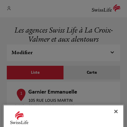
Les agences Swiss Life à La Croix-
Valmer et aux alentours
Modifier
Liste
Carte
Garnier Emmanuelle
1
105 RUE LOUIS MARTIN
2.44 km
83420 LA CROIX VALMER
Fermé aujourd'hui
Numéro