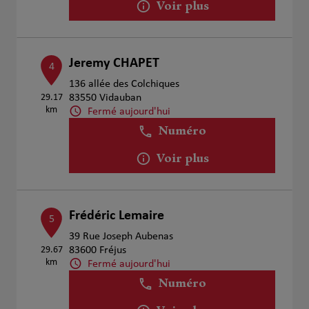
Voir plus
Jeremy CHAPET
4
136 allée des Colchiques
29.17
83550 Vidauban
km
Fermé aujourd'hui
Numéro
Voir plus
Frédéric Lemaire
5
39 Rue Joseph Aubenas
29.67
83600 Fréjus
km
Fermé aujourd'hui
Numéro