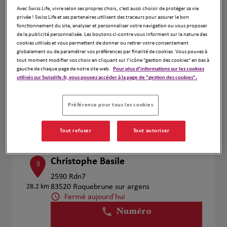
Voir plus
Avec Swiss Life, vivre selon ses propres choix, c’est aussi choisir de protéger sa vie
privée ! Swiss Life et ses partenaires utilisent des traceurs pour assurer le bon
fonctionnement du site, analyser et personnaliser votre navigation ou vous proposer
de la publicité personnalisée. Les boutons ci-contre vous informent sur la nature des
cookies utilisés et vous permettent de donner ou retirer votre consentement
FREDERIC TROUPILLON
2
globalement ou de paramétrer vos préférences par finalité de cookies. Vous pouvez à
tout moment modifier vos choix en cliquant sur l’icône "gestion des cookies" en bas à
4 AVENUE GENERAL LECLERC
gauche de chaque page de notre site web.
Pour plus d'informations sur les cookies
9.4 km
83990 St TROPEZ
utilisés sur Swisslife.fr, vous pouvez accéder à la page de "gestion des cookies".
Fermé aujourd'hui
Numéro
Préférence pour tous les cookies
Voir plus
Tout refuser
Tout autoriser
Christophe Basile
3
2590 Rdn7
28.2 km
83520 Roquebrune sur argens
Fermé aujourd'hui
Numéro