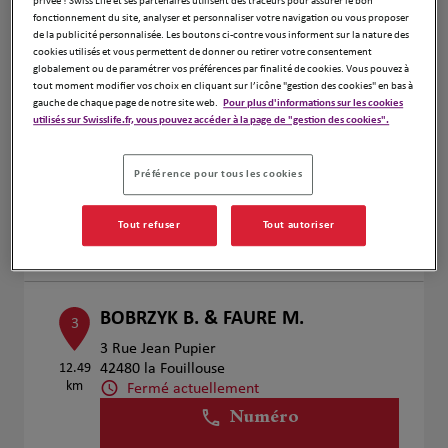
privée ! Swiss Life et ses partenaires utilisent des traceurs pour assurer le bon
Voir plus
fonctionnement du site, analyser et personnaliser votre navigation ou vous proposer
de la publicité personnalisée. Les boutons ci-contre vous informent sur la nature des
cookies utilisés et vous permettent de donner ou retirer votre consentement
globalement ou de paramétrer vos préférences par finalité de cookies. Vous pouvez à
tout moment modifier vos choix en cliquant sur l’icône "gestion des cookies" en bas à
Christophe Journet
2
gauche de chaque page de notre site web.
Pour plus d'informations sur les cookies
utilisés sur Swisslife.fr, vous pouvez accéder à la page de "gestion des cookies".
11 C Cours Fauriel
6.36 km
42100 St Etienne
Fermé actuellement
Préférence pour tous les cookies
Numéro
Tout refuser
Tout autoriser
Voir plus
BOBRZYK B. & FAURE M.
3
3 Rue Jean Pupier
12.49
42480 la Fouillouse
km
Fermé actuellement
Numéro