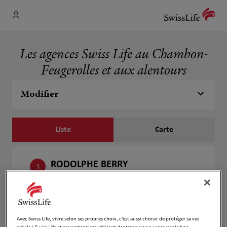
Les agences Swiss Life au Chambon-
Feugerolles et aux alentours
Modifier
Liste
Carte
RODOLPHE BERRY
1
38 Bis Rue Gabriel Peri
4.45 km
42100 ST ETIENNE
Fermé actuellement
Numéro
Avec Swiss Life, vivre selon ses propres choix, c’est aussi choisir de protéger sa vie