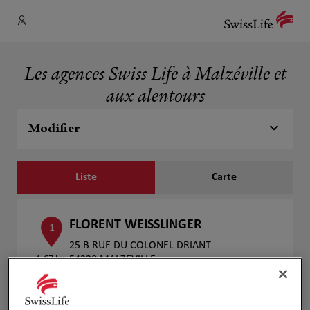
Les agences Swiss Life à Malzéville et
aux alentours
Modifier
Liste
Carte
FLORENT WEISSLINGER
1
25 B RUE DU COLONEL DRIANT
1.67 km
54220 MALZEVILLE
Ouvert 09:00 - 19:00
Numéro