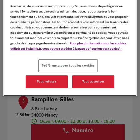
Voir plus
Avec Swiss Life, vivre selon ses propres choix, c’est aussi choisir de protéger sa vie
privée ! Swiss Life et ses partenaires utilisent des traceurs pour assurer le bon
fonctionnement du site, analyser et personnaliser votre navigation ou vous proposer
de la publicité personnalisée. Les boutons ci-contre vous informent sur la nature des
cookies utilisés et vous permettent de donner ou retirer votre consentement
Vanessa LE BERT
2
globalement ou de paramétrer vos préférences par finalité de cookies. Vous pouvez à
tout moment modifier vos choix en cliquant sur l’icône "gestion des cookies" en bas à
39 Rue des Tiercelins
gauche de chaque page de notre site web.
Pour plus d'informations sur les cookies
3.47 km
54000 NANCY
utilisés sur Swisslife.fr, vous pouvez accéder à la page de "gestion des cookies".
Ouvert 09:00 - 12:00 et 13:00 - 18:00
Numéro
Préférence pour tous les cookies
Voir plus
Tout refuser
Tout autoriser
Rampillon Gilles
3
8 Rue Isabey
3.56 km
54000 Nancy
Ouvert 09:00 - 12:00 et 13:00 - 18:00
Numéro