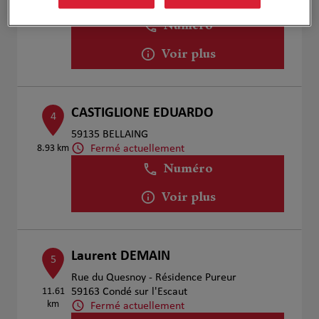
Fermé actuellement
Numéro
Voir plus
CASTIGLIONE EDUARDO
4
59135 BELLAING
Fermé actuellement
8.93 km
Numéro
Voir plus
Laurent DEMAIN
5
Rue du Quesnoy - Résidence Pureur
11.61
59163 Condé sur l'Escaut
km
Fermé actuellement