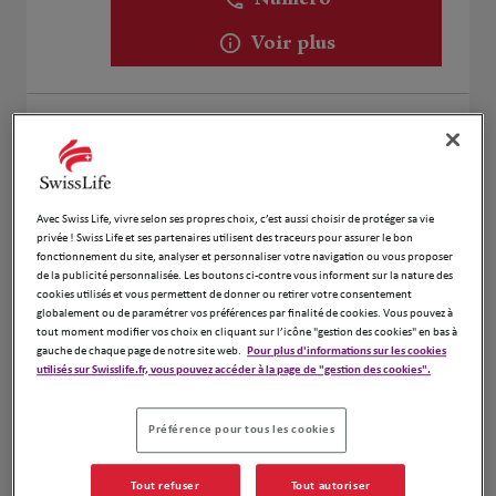
Numéro
Voir plus
Alexis Toulemonde et Marie
2
Delgado
1.92 km
165 Rue De Famars
59300 Valenciennes
Avec Swiss Life, vivre selon ses propres choix, c’est aussi choisir de protéger sa vie
Ouvert 24h/24
privée ! Swiss Life et ses partenaires utilisent des traceurs pour assurer le bon
fonctionnement du site, analyser et personnaliser votre navigation ou vous proposer
Ouvert sur rdv 08:00 - 18:00
de la publicité personnalisée. Les boutons ci-contre vous informent sur la nature des
Numéro
cookies utilisés et vous permettent de donner ou retirer votre consentement
globalement ou de paramétrer vos préférences par finalité de cookies. Vous pouvez à
tout moment modifier vos choix en cliquant sur l’icône "gestion des cookies" en bas à
Voir plus
gauche de chaque page de notre site web.
Pour plus d'informations sur les cookies
utilisés sur Swisslife.fr, vous pouvez accéder à la page de "gestion des cookies".
Michel DELVALLEE
Préférence pour tous les cookies
3
12 avenue de Gaulle
2.53 km
59880 St Saulve
Tout refuser
Tout autoriser