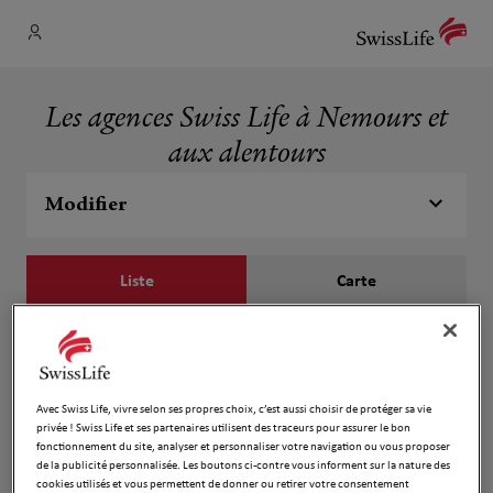
Les agences Swiss Life à Nemours et
aux alentours
Modifier
Liste
Carte
Christian Coulon
1
38 Rue de la Cloche
Avec Swiss Life, vivre selon ses propres choix, c’est aussi choisir de protéger sa vie
16.1 km
77300 Fontainebleau
privée ! Swiss Life et ses partenaires utilisent des traceurs pour assurer le bon
Fermé aujourd'hui
fonctionnement du site, analyser et personnaliser votre navigation ou vous proposer
Ouvert sur rdv 08:00 - 18:00
de la publicité personnalisée. Les boutons ci-contre vous informent sur la nature des
cookies utilisés et vous permettent de donner ou retirer votre consentement
Numéro