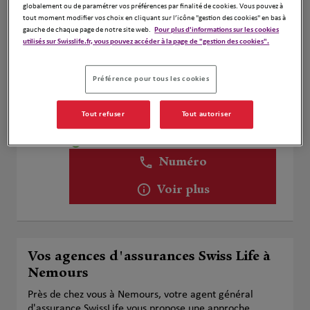
globalement ou de paramétrer vos préférences par finalité de cookies. Vous pouvez à
tout moment modifier vos choix en cliquant sur l’icône "gestion des cookies" en bas à
Voir plus
gauche de chaque page de notre site web.
Pour plus d'informations sur les cookies
utilisés sur Swisslife.fr, vous pouvez accéder à la page de "gestion des cookies".
Fabrice Dumont
Préférence pour tous les cookies
2
10 Quai Du Patis
Tout refuser
Tout autoriser
29.33
45200 Montargis
km
Fermé aujourd'hui
Ouvert sur rdv 09:00 - 12:00
Numéro
Voir plus
Vos agences d'assurances Swiss Life à
Nemours
Près de chez vous à Nemours, votre agent général
d'assurance SwissLife vous propose une approche