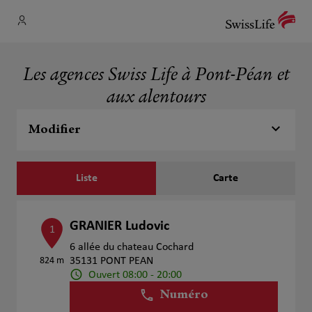
Les agences Swiss Life à Pont-Péan et
aux alentours
Modifier
Liste
Carte
GRANIER Ludovic
1
6 allée du chateau Cochard
824 m
35131 PONT PEAN
Ouvert 08:00 - 20:00
Numéro