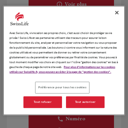
Voir plus
Vincent Lefebvre
2
Avec Swiss Life, vivre selon ses propres choix, c’est aussi choisir de protéger sa vie
4 B Place Antoine de St Exupéry
privée ! Swiss Life et ses partenaires utilisent des traceurs pour assurer le bon
3.76 km
35230 NOYAL CHATILLON SUR SEICHE
fonctionnement du site, analyser et personnaliser votre navigation ou vous proposer
Fermé actuellement
de la publicité personnalisée. Les boutons ci-contre vous informent sur la nature des
Ouvert sur rdv 09:00 - 19:00
cookies utilisés et vous permettent de donner ou retirer votre consentement
globalement ou de paramétrer vos préférences par finalité de cookies. Vous pouvez à
Numéro
tout moment modifier vos choix en cliquant sur l’icône "gestion des cookies" en bas à
gauche de chaque page de notre site web.
Pour plus d'informations sur les cookies
utilisés sur Swisslife.fr, vous pouvez accéder à la page de "gestion des cookies".
Voir plus
Préférence pour tous les cookies
VENTROUX ANTHONY
3
Tout refuser
Tout autoriser
35170 BRUZ
Ouvert 09:00 - 12:00 et 13:00 - 18:00
3.99 km
Numéro