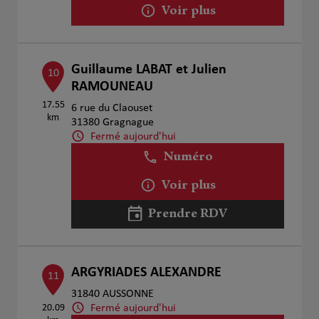
Voir plus
Guillaume LABAT et Julien
10
RAMOUNEAU
17.55
6 rue du Claouset
km
31380 Gragnague
Fermé aujourd'hui
Numéro
Voir plus
Prendre RDV
ARGYRIADES ALEXANDRE
11
31840 AUSSONNE
Fermé aujourd'hui
20.09