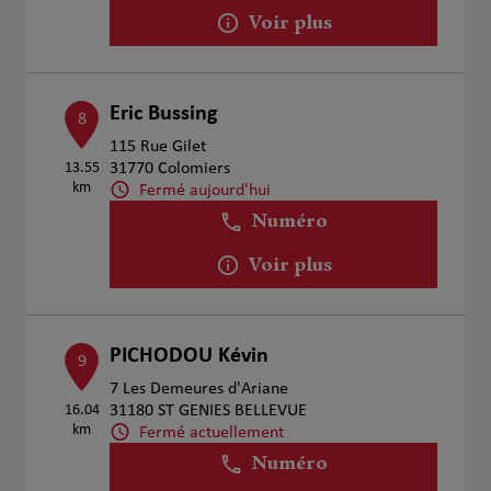
Voir plus
Eric Bussing
8
115 Rue Gilet
13.55
31770 Colomiers
km
Fermé aujourd'hui
Numéro
Voir plus
PICHODOU Kévin
9
7 Les Demeures d'Ariane
16.04
31180 ST GENIES BELLEVUE
km
Fermé actuellement
Numéro