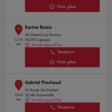
Voir plus
Karine Boisis
6
54 Chemin Las Brocos
12.74
31270 Cugnaux
km
Fermé aujourd'hui
Numéro
Voir plus
Gabriel Piochaud
7
31 Route De Fronton
13.53
31140 Aucamville
km
Fermé aujourd'hui
Numéro