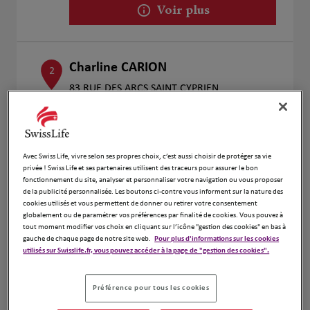
Voir plus
Charline CARION
2
83 RUE DES ARCS SAINT CYPRIEN
6.8 km
31300 TOULOUSE
Fermé actuellement
Numéro
Avec Swiss Life, vivre selon ses propres choix, c’est aussi choisir de protéger sa vie
Voir plus
privée ! Swiss Life et ses partenaires utilisent des traceurs pour assurer le bon
fonctionnement du site, analyser et personnaliser votre navigation ou vous proposer
de la publicité personnalisée. Les boutons ci-contre vous informent sur la nature des
cookies utilisés et vous permettent de donner ou retirer votre consentement
globalement ou de paramétrer vos préférences par finalité de cookies. Vous pouvez à
Aude ARBIZU
3
tout moment modifier vos choix en cliquant sur l’icône "gestion des cookies" en bas à
gauche de chaque page de notre site web.
Pour plus d'informations sur les cookies
6 Rue des Frères Peugeot
utilisés sur Swisslife.fr, vous pouvez accéder à la page de "gestion des cookies".
9.14 km
31130 Balma
Fermé actuellement
Numéro
Préférence pour tous les cookies