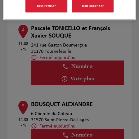
Voir plus
Tout refuser
Tout autoriser
Pascale TONICELLO et François
4
Xavier SOUQUE
11.08
241 rue Gaston Doumergue
km
31170 Tournefeuille
Fermé aujourd'hui
Numéro
Voir plus
BOUSQUET ALEXANDRE
5
6 Chemin du Coteau
12.35
31570 Saint-Pierre-De-Lages
km
Fermé aujourd'hui
Numéro