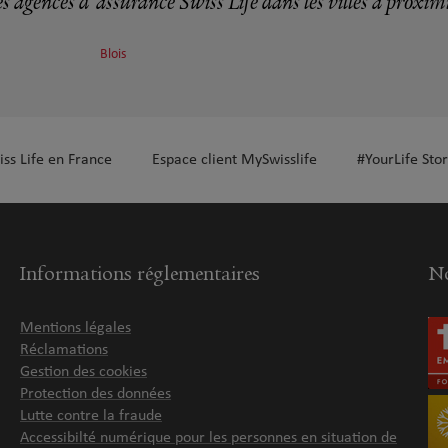
s agences d'assurance Swiss Life dans les villes à proxim
Blois
plus
iss Life en France
Espace client MySwisslife
#YourLife Stor
plus
Informations réglementaires
No
Mentions légales
Réclamations
Gestion des cookies
Protection des données
plus
Lutte contre la fraude
Accessibilté numérique pour les personnes en situation de