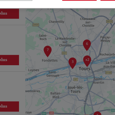
8
plus
6
7
x2
plus
3
plus