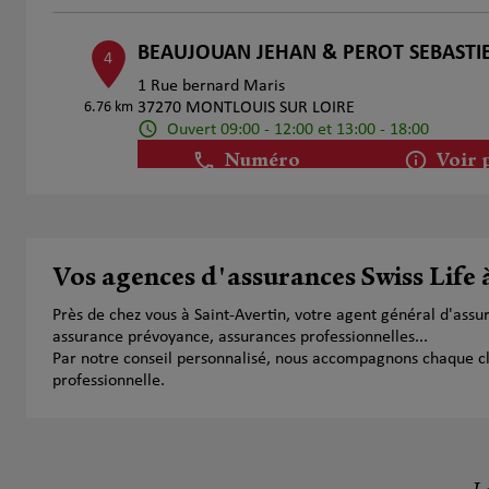
BEAUJOUAN JEHAN & PEROT SEBASTI
4
1 Rue bernard Maris
6.76 km
37270 MONTLOUIS SUR LOIRE
Ouvert 09:00 - 12:00 et 13:00 - 18:00
Numéro
Voir 
Jérôme PAYET
5
Vos agences d'assurances Swiss Life 
13A rue de Beauregard
7.35 km
37250 MONTBAZON
Près de chez vous à Saint-Avertin, votre agent général d'ass
Ouvert 09:00 - 12:00 et 14:00 - 18:00
assurance prévoyance, assurances professionnelles...
Numéro
Voir 
Par notre conseil personnalisé, nous accompagnons chaque clien
professionnelle.
Stéphanie Pourol et David Juvin
6
64 rue Daniel Mayer