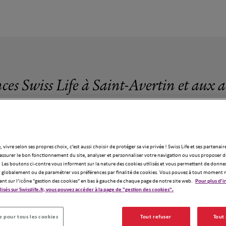
ces Swiss Life à Saint-Avertin et aux 
, vivre selon ses propres choix, c’est aussi choisir de protéger sa vie privée ! Swiss Life et ses partenair
assurer le bon fonctionnement du site, analyser et personnaliser votre navigation ou vous proposer de
9 agences Swiss Life à Saint-Avertin
 Les boutons ci-contre vous informent sur la nature des cookies utilisés et vous permettent de donner
globalement ou de paramétrer vos préférences par finalité de cookies. Vous pouvez à tout moment 
ant sur l’icône "gestion des cookies" en bas à gauche de chaque page de notre site web.
Pour plus d'i
ilisés sur Swisslife.fr, vous pouvez accéder à la page de "gestion des cookies".
 pour tous les cookies
Tout refuser
Tout