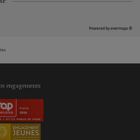
ité
Powered by
evermaps ©
ies
s engagements