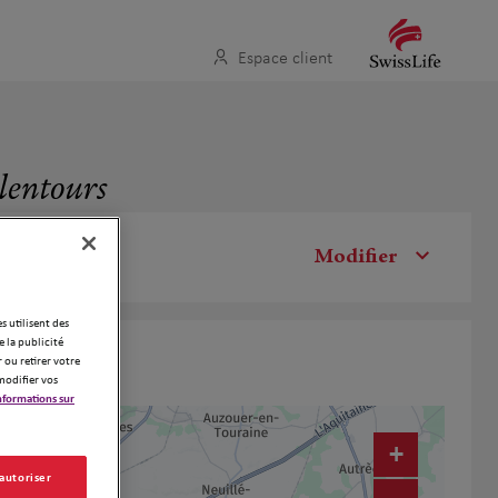
Espace client
alentours
Modifier
es utilisent des
 la publicité
 ou retirer votre
modifier vos
nformations sur
+
 autoriser