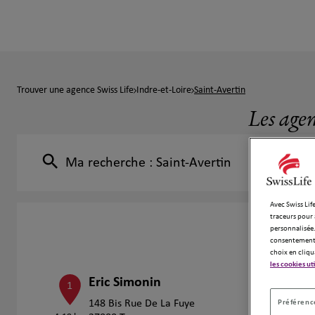
Trouver une agence Swiss Life
Indre-et-Loire
Saint-Avertin
Les agen
Ma recherche :
Saint-Avertin
Avec Swiss Life
traceurs pour 
personnalisée.
consentement 
choix en cliqu
les cookies ut
Eric Simonin
1
Préférence
148 Bis Rue De La Fuye