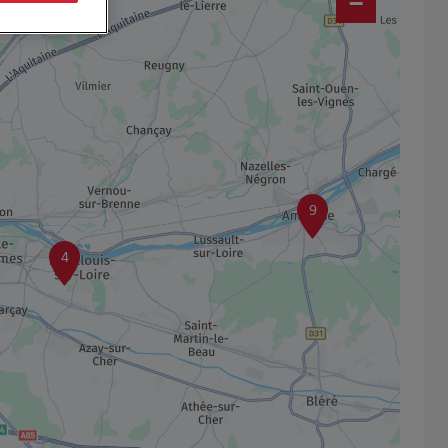
−
9
4