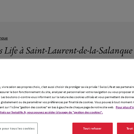
anque
s Life à Saint-Laurent-de-la-Salanque
ue
, vivre selon ses propres choix, c’est aussi choisir de protéger sa vie privée ! Swiss Life et ses partenair
assurer le bon fonctionnement du site, analyser et personnaliser votre navigation ou vous proposer de
nces Swiss Life à Saint-Laurent-de-la-Sa
 Les boutons ci-contre vous informent sur la nature des cookies utilisés et vous permettent de donner
globalement ou de paramétrer vos préférences par finalité de cookies. Vous pouvez à tout moment 
ant sur l’icône "gestion des cookies" en bas à gauche de chaque page de notre site web.
Pour plus d'i
ilisés sur Swisslife.fr, vous pouvez accéder à la page de "gestion des cookies".
 pour tous les cookies
Tout refuser
Tout