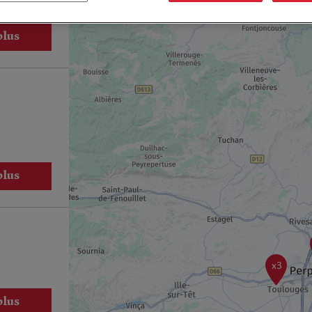
plus
plus
x3
plus