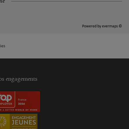
ité
Powered by
evermaps ©
ies
s engagements