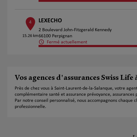
LEXECHO
4
2 Boulevard John-Fitzgerald Kennedy
15.26 km
66100 Perpignan
Fermé actuellement
Numéro
Voir 
SAURA Richard et BOUANQ Fouad
Vos agences d'assurances Swiss Life
5
4 rue des Lilas
Près de chez vous à Saint-Laurent-de-la-Salanque, votre agen
19.99 km
66180 Villeneuve de la Raho
complémentaire santé et assurance prévoyance, assurances pr
Fermé actuellement
Par notre conseil personnalisé, nous accompagnons chaque clien
Ouvert sur rdv 13:30 - 19:30
professionnelle.
Numéro
Voir 