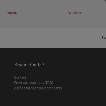
Henri Bonnel
Le
6
3 boulevard de Clairfont
20.8 km
66350 TOULOUGES
Perpignan
Narbonne
Fermé actuellement
Numéro
Voir 
Sw
Roubiou & Gaston
7
66270 LE SOLER
Fermé actuellement
21.47 km
Numéro
Voir 
Besoin d'aide ?
Contact
DHEILLY VILA P. & ESPILONDO J.
8
Foire aux questions (FAQ)
Accès sourds et malentendants
8 Bis rue des Champs
22.14 km
66270 Le Soler
Fermé actuellement
Ouvert sur rdv 13:30 - 18:00