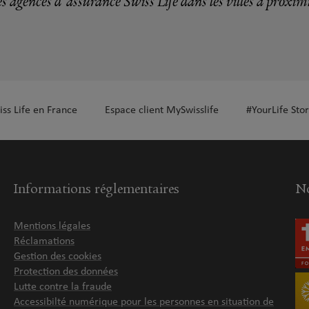
s agences d'assurance Swiss Life dans les villes à proxim
plus
iss Life en France
Espace client MySwisslife
#YourLife Stor
plus
Informations réglementaires
No
Mentions légales
Réclamations
Gestion des cookies
Protection des données
Lutte contre la fraude
Accessibilté numérique pour les personnes en situation de