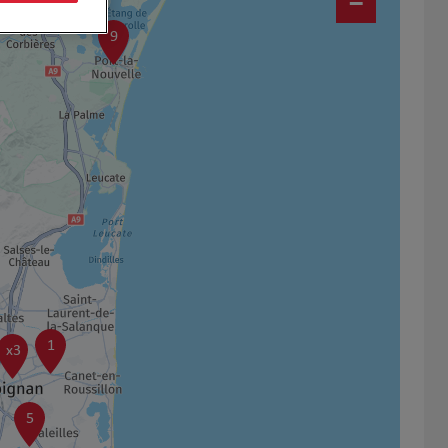
−
9
1
x3
5