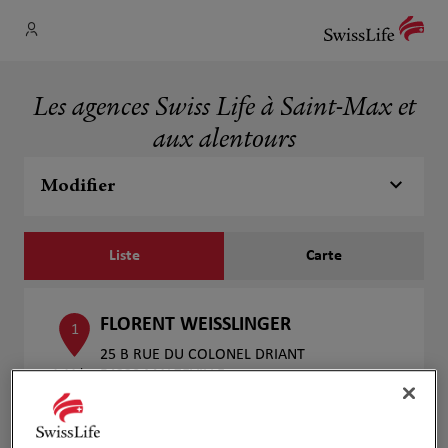
Les agences Swiss Life à Saint-Max et
aux alentours
Modifier
Liste
Carte
FLORENT WEISSLINGER
1
25 B RUE DU COLONEL DRIANT
1.11 km
54220 MALZEVILLE
Fermé actuellement
Numéro