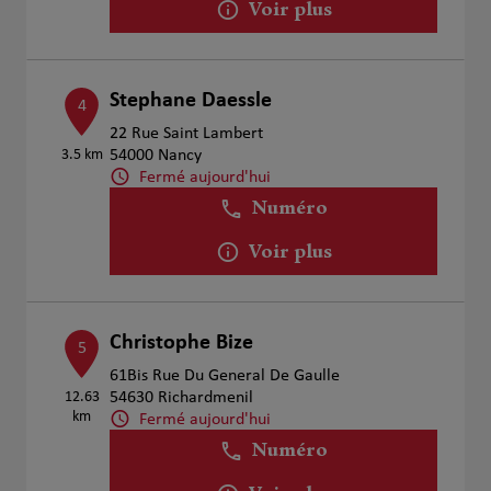
Voir plus
Stephane Daessle
4
22 Rue Saint Lambert
3.5 km
54000 Nancy
Fermé aujourd'hui
Numéro
Voir plus
Christophe Bize
5
61Bis Rue Du General De Gaulle
12.63
54630 Richardmenil
km
Fermé aujourd'hui
Numéro