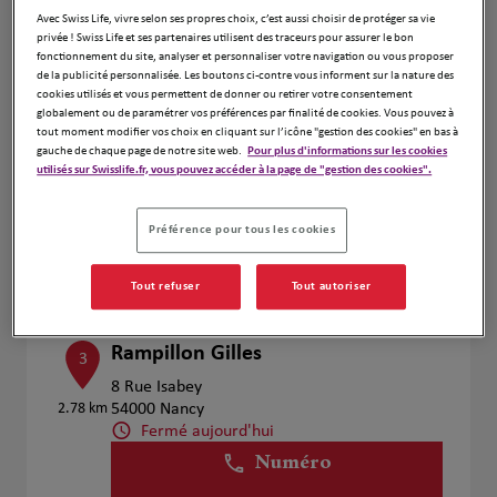
Voir plus
Avec Swiss Life, vivre selon ses propres choix, c’est aussi choisir de protéger sa vie
privée ! Swiss Life et ses partenaires utilisent des traceurs pour assurer le bon
fonctionnement du site, analyser et personnaliser votre navigation ou vous proposer
de la publicité personnalisée. Les boutons ci-contre vous informent sur la nature des
cookies utilisés et vous permettent de donner ou retirer votre consentement
Vanessa LE BERT
2
globalement ou de paramétrer vos préférences par finalité de cookies. Vous pouvez à
tout moment modifier vos choix en cliquant sur l’icône "gestion des cookies" en bas à
39 Rue des Tiercelins
gauche de chaque page de notre site web.
Pour plus d'informations sur les cookies
1.93 km
54000 NANCY
utilisés sur Swisslife.fr, vous pouvez accéder à la page de "gestion des cookies".
Fermé aujourd'hui
Numéro
Préférence pour tous les cookies
Voir plus
Tout refuser
Tout autoriser
Rampillon Gilles
3
8 Rue Isabey
2.78 km
54000 Nancy
Fermé aujourd'hui
Numéro