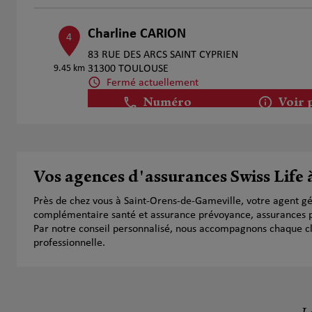
Charline CARION
4
83 RUE DES ARCS SAINT CYPRIEN
9.45 km
31300 TOULOUSE
Fermé actuellement
Numéro
Voir 
Gabriel Piochaud
5
Vos agences d'assurances Swiss Life
31 Route De Fronton
14.33 km
31140 Aucamville
Près de chez vous à Saint-Orens-de-Gameville, votre agent gé
Fermé aujourd'hui
complémentaire santé et assurance prévoyance, assurances pr
Numéro
Voir 
Par notre conseil personnalisé, nous accompagnons chaque clien
professionnelle.
Guillaume LABAT et Julien RAMOUNE
6
6 rue du Claouset