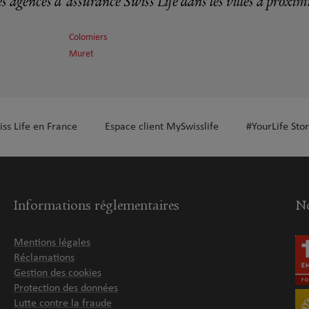
s agences d'assurance Swiss Life dans les villes à proxim
Colomiers
plus
Muret
r SOUQUE
iss Life en France
Espace client MySwisslife
#YourLife Stor
plus
Informations réglementaires
No
Mentions légales
Réclamations
Gestion des cookies
Protection des données
Lutte contre la fraude