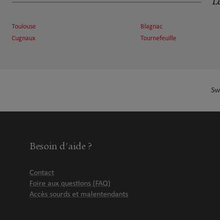
Le
14.68 km
31380 Gragnague
Fermé aujourd'hui
Toulouse
Blagnac
Numéro
Voir 
Cugnaux
Tournefeuille
Prendre RDV
Pascale TONICELLO et François Xavie
Sw
7
241 rue Gaston Doumergue
14.84 km
31170 Tournefeuille
Fermé aujourd'hui
Numéro
Voir 
Besoin d'aide ?
Contact
PICHODOU Kévin
8
Foire aux questions (FAQ)
7 Les Demeures d'Ariane
Accès sourds et malentendants
15.2 km
31180 ST GENIES BELLEVUE
Fermé actuellement