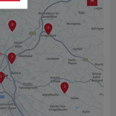
−
8
6
3
1
2