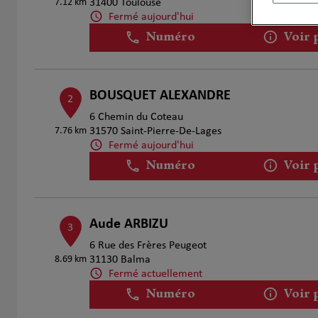
7.12 km
31400 Toulouse
Fermé aujourd'hui
Numéro
Voir 
BOUSQUET ALEXANDRE
2
6 Chemin du Coteau
7.76 km
31570 Saint-Pierre-De-Lages
Fermé aujourd'hui
Numéro
Voir 
Aude ARBIZU
3
6 Rue des Frères Peugeot
8.69 km
31130 Balma
Fermé actuellement
Numéro
Voir 