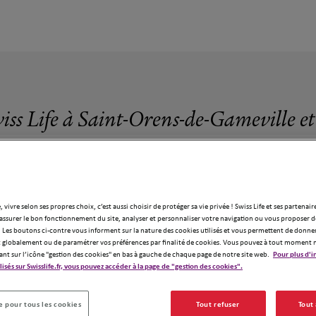
iss Life à Saint-Orens-de-Gameville e
, vivre selon ses propres choix, c’est aussi choisir de protéger sa vie privée ! Swiss Life et ses partenair
assurer le bon fonctionnement du site, analyser et personnaliser votre navigation ou vous proposer de
agences Swiss Life à Saint-Orens-de-Gamev
 Les boutons ci-contre vous informent sur la nature des cookies utilisés et vous permettent de donner
globalement ou de paramétrer vos préférences par finalité de cookies. Vous pouvez à tout moment 
ant sur l’icône "gestion des cookies" en bas à gauche de chaque page de notre site web.
Pour plus d'i
ilisés sur Swisslife.fr, vous pouvez accéder à la page de "gestion des cookies".
 pour tous les cookies
Tout refuser
Tout