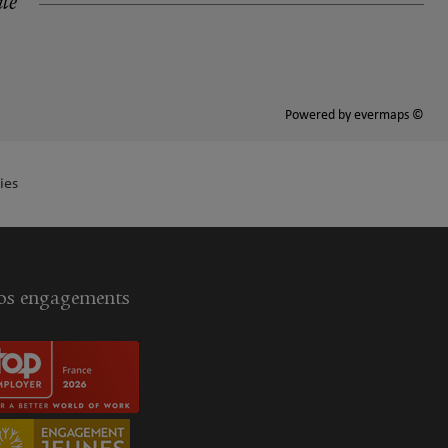
ité
Powered by
evermaps ©
ies
s engagements