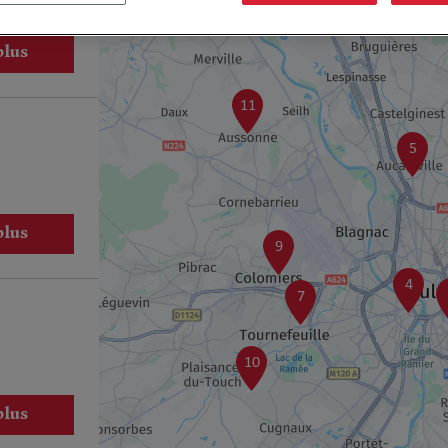
plus
11
5
plus
9
4
7
10
plus