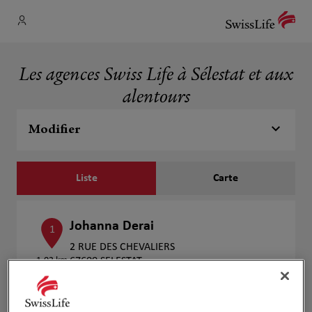
Les agences Swiss Life à Sélestat et aux
alentours
Modifier
Liste
Carte
Johanna Derai
1
2 RUE DES CHEVALIERS
1.02 km
67600 SELESTAT
Fermé actuellement
Numéro