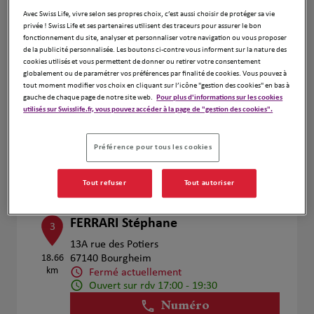
Voir plus
Avec Swiss Life, vivre selon ses propres choix, c’est aussi choisir de protéger sa vie
privée ! Swiss Life et ses partenaires utilisent des traceurs pour assurer le bon
fonctionnement du site, analyser et personnaliser votre navigation ou vous proposer
de la publicité personnalisée. Les boutons ci-contre vous informent sur la nature des
cookies utilisés et vous permettent de donner ou retirer votre consentement
BECHLER Sophie
2
globalement ou de paramétrer vos préférences par finalité de cookies. Vous pouvez à
tout moment modifier vos choix en cliquant sur l’icône "gestion des cookies" en bas à
1 Rue des Érables
gauche de chaque page de notre site web.
Pour plus d'informations sur les cookies
17.55
68320 Bischwihr
utilisés sur Swisslife.fr, vous pouvez accéder à la page de "gestion des cookies".
km
Fermé actuellement
Numéro
Préférence pour tous les cookies
Voir plus
Tout refuser
Tout autoriser
FERRARI Stéphane
3
13A rue des Potiers
18.66
67140 Bourgheim
km
Fermé actuellement
Ouvert sur rdv 17:00 - 19:30
Numéro