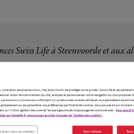
nces Swiss Life à Steenvoorde et aux a
, vivre selon ses propres choix, c’est aussi choisir de protéger sa vie privée ! Swiss Life et ses partenair
assurer le bon fonctionnement du site, analyser et personnaliser votre navigation ou vous proposer de
10 agences Swiss Life à Steenvoorde
 Les boutons ci-contre vous informent sur la nature des cookies utilisés et vous permettent de donner
globalement ou de paramétrer vos préférences par finalité de cookies. Vous pouvez à tout moment 
ant sur l’icône "gestion des cookies" en bas à gauche de chaque page de notre site web.
Pour plus d'i
ilisés sur Swisslife.fr, vous pouvez accéder à la page de "gestion des cookies".
 pour tous les cookies
Tout refuser
Tout
10