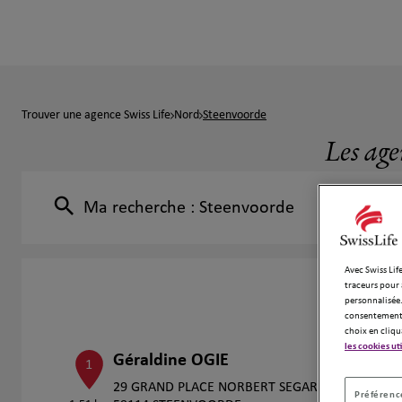
Trouver une agence Swiss Life
Nord
Steenvoorde
Les age
Ma recherche :
Steenvoorde
Avec Swiss Life
traceurs pour 
personnalisée.
consentement 
choix en cliqu
les cookies ut
Géraldine OGIE
1
29 GRAND PLACE NORBERT SEGARD
Préférence