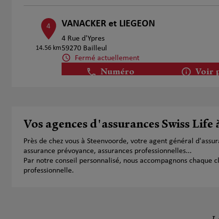
VANACKER et LIEGEON
4
4 Rue d'Ypres
14.56 km
59270 Bailleul
Fermé actuellement
Numéro
Voir 
Grégory Prensier et Isabelle Florack
5
Vos agences d'assurances Swiss Life
5 Place du Marche aux Volailles
19.06 km
59380 Bergues
Près de chez vous à Steenvoorde, votre agent général d'assu
Ouvert 09:00 - 12:00 et 13:00 - 18:00
assurance prévoyance, assurances professionnelles...
Numéro
Voir 
Par notre conseil personnalisé, nous accompagnons chaque clien
professionnelle.
Grégory Prensier et Isabelle Florack
6
7 Place Du Marche Aux Volailles