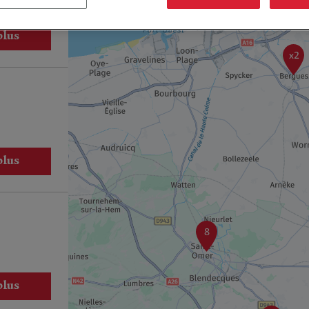
plus
x2
plus
8
plus