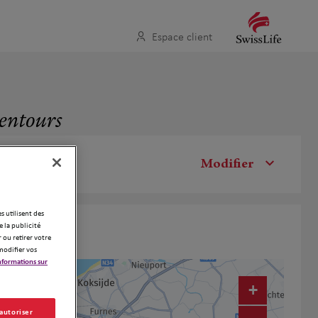
Espace client
lentours
Modifier
es utilisent des
 la publicité
 ou retirer votre
modifier vos
nformations sur
+
 autoriser