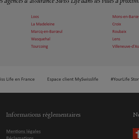
s agences d'assurance Swiss Life dans les villes à proxim
Loos
Mons-en-Barœ
La Madeleine
Croix
plus
Marcq-en-Barœul
Roubaix
Wasquehal
Lens
Tourcoing
Villeneuve-d'A
iss Life en France
Espace client MySwisslife
#YourLife Stor
plus
Informations réglementaires
No
Mentions légales
Réclamations