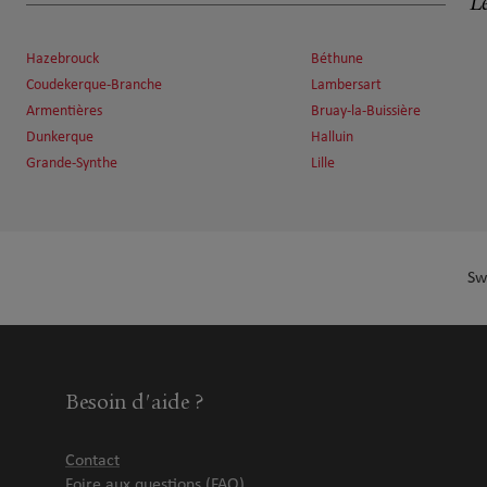
Le
19.13 km
59380 Bergues
Fermé actuellement
Ouvert sur rdv 14:30 - 18:00
Hazebrouck
Béthune
Coudekerque-Branche
Lambersart
Numéro
Voir 
Armentières
Bruay-la-Buissière
Dunkerque
Halluin
Grande-Synthe
Lille
VANACKER et LIEGEON
7
1 Rue Émile Roche
22.34 km
59940 Estaires
Ouvert 09:00 - 12:00 et 13:00 - 18:00
Sw
Numéro
Voir 
Gregory Devos
8
Besoin d'aide ?
61 RUE D’ARRAS
23.98 km
62500 St Omer
Ouvert 09:30 - 12:00 et 14:00 - 17:30
Contact
Ouvert sur rdv 08:00 - 19:00
Foire aux questions (FAQ)