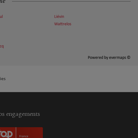
ité
ul
Liévin
Wattrelos
scq
Powered by
evermaps ©
ies
s engagements