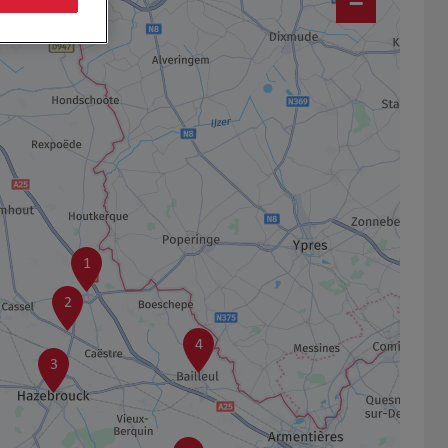
−
1
2
4
3