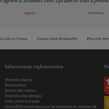
s agences d'assurance Swiss Life dans les villes à proxim
Avignon
Montélimar
iss Life en France
Espace client MySwisslife
#YourLife Stor
Informations réglementaires
No
Mentions légales
Réclamations
Gestion des cookies
Protection des données
Lutte contre la fraude
Accessibilté numérique pour les personnes en situation de