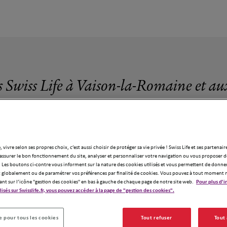
s Swiss Life à Vaison-la-Romaine et au
, vivre selon ses propres choix, c’est aussi choisir de protéger sa vie privée ! Swiss Life et ses partenair
assurer le bon fonctionnement du site, analyser et personnaliser votre navigation ou vous proposer de
5 agences Swiss Life à Vaison-la-Romaine
 Les boutons ci-contre vous informent sur la nature des cookies utilisés et vous permettent de donner
globalement ou de paramétrer vos préférences par finalité de cookies. Vous pouvez à tout moment 
ant sur l’icône "gestion des cookies" en bas à gauche de chaque page de notre site web.
Pour plus d'i
ilisés sur Swisslife.fr, vous pouvez accéder à la page de "gestion des cookies".
 pour tous les cookies
Tout refuser
Tout