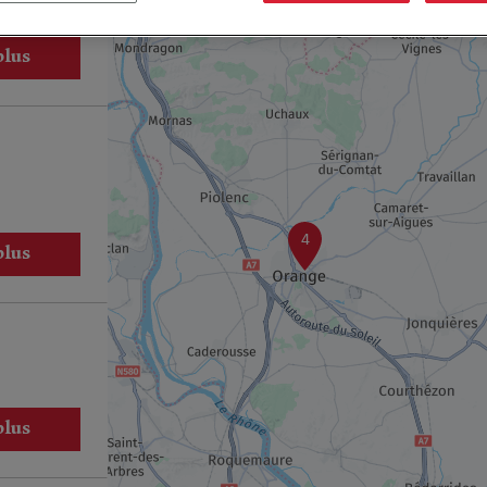
plus
4
plus
plus