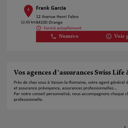
Frank Garcia
4
12 Avenue Henri Fabre
22.65 km
84100 Orange
Fermé actuellement
Numéro
Voir 
Jean Luc Sebbagh
5
11 Impasse Des Romarins
Vos agences d'assurances Swiss Life
24.07 km
84170 Monteux
Fermé actuellement
Près de chez vous à Vaison-la-Romaine, votre agent général 
Numéro
Voir 
et assurance prévoyance, assurances professionnelles...
Par notre conseil personnalisé, nous accompagnons chaque clien
professionnelle.