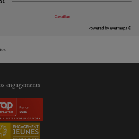
ité
Cavaillon
Powered by
evermaps ©
ies
s engagements