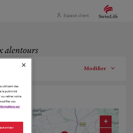
Espace client
x alentours
Modifier
es utilisent des
 la publicité
 ou retirer votre
modifier vos
nformations sur
+
 autoriser