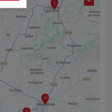
−
1
x2
5