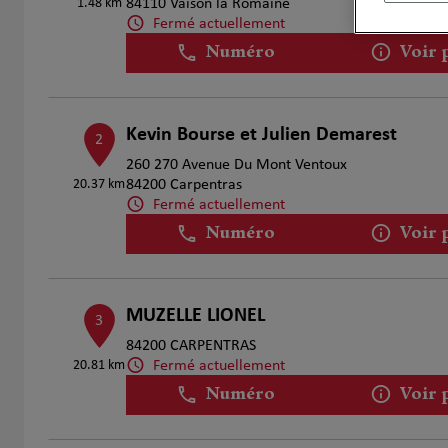
1.48 km
84110 Vaison la Romaine
Fermé actuellement
Numéro
Voir 
Kevin Bourse et Julien Demarest
2
260 270 Avenue Du Mont Ventoux
20.37 km
84200 Carpentras
Fermé actuellement
Numéro
Voir 
MUZELLE LIONEL
3
84200 CARPENTRAS
Fermé actuellement
20.81 km
Numéro
Voir 