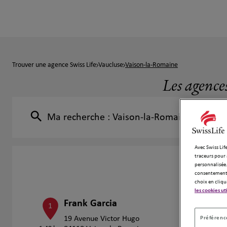
Trouver une agence Swiss Life
Vaucluse
Vaison-la-Romaine
Les agence
Ma recherche :
Vaison-la-Romaine
Avec Swiss Life
traceurs pour 
personnalisée.
consentement 
choix en cliqu
les cookies ut
Frank Garcia
1
Préférence
19 Avenue Victor Hugo