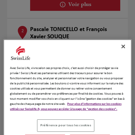
Voir plus
Pascale TONICELLO et François
2
Xavier SOUQUE
6.74 km
241 rue Gaston Doumergue
31170 Tournefeuille
Fermé actuellement
Numéro
Avec Swiss Life, vivre selon ses propres choix, c’est aussi choisir de protéger sa vie
privée ! Swiss Life et ses partenaires utilisent des traceurs pour assurer le bon
Voir plus
fonctionnement du site, analyser et personnaliser votre navigation ou vous proposer
de la publicité personnalisée. Les boutons ci-contre vous informent sur la nature des
cookies utilisés et vous permettent de donner ou retirer votre consentement
globalement ou de paramétrer vos préférences par finalité de cookies. Vous pouvez à
tout moment modifier vos choix en cliquant sur l’icône "gestion des cookies" en bas à
Eric Bussing
gauche de chaque page de notre site web.
Pour plus d'informations sur les cookies
3
utilisés sur Swisslife.fr, vous pouvez accéder à la page de "gestion des cookies".
115 Rue Gilet
9.43 km
31770 Colomiers
Fermé actuellement
Préférence pour tous les cookies
Numéro