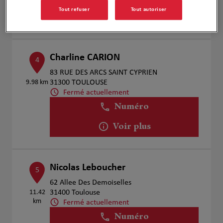
Tout refuser
Tout autoriser
Voir plus
Charline CARION
4
83 RUE DES ARCS SAINT CYPRIEN
9.98 km
31300 TOULOUSE
Fermé actuellement
Numéro
Voir plus
Nicolas Leboucher
5
62 Allee Des Demoiselles
11.42
31400 Toulouse
km
Fermé actuellement
Numéro