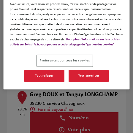
Voir plus
Avec Swiss Life, vivre selon ses propres choix, c’est aussi choisir de protéger sa vie
privée ! Swiss Life et ses partenaires utilisent des traceurs pour assurer le bon
fonctionnement du site, analyser et personnaliser votre navigation ou vous proposer
de la publicité personnalisée. Les boutons ci-contre vous informent sur la nature des
cookies utilisés et vous permettent de donner ou retirer votre consentement
MAULOUBIER & BODHUIN
globalement ou de paramétrer vos préférences par finalité de cookies. Vous pouvez à
2
tout moment modifier vos choix en cliquant sur l’icône "gestion des cookies" en bas à
27 Rue des Hibiscus
gauche de chaque page de notre site web.
Pour plus d'informations sur les cookies
26.15
38280 Villette d'Anthon
utilisés sur Swisslife.fr, vous pouvez accéder à la page de "gestion des cookies".
km
Fermé aujourd'hui
Numéro
Préférence pour tous les cookies
Voir plus
Tout refuser
Tout autoriser
Greg DOUX et Tanguy LONGCHAMP
3
38230 Charvieu Chavagneux
Fermé aujourd'hui
28.76
km
Numéro
Voir plus