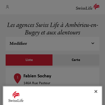
Les agences Swiss Life à Ambérieu-en-
Bugey et aux alentours
Modifier
Liste
Carte
Fabien Sochay
1
146A Rue Pasteur
4.92 km
01500 CHATEAU GAILLARD
Fermé aujourd'hui
Numéro