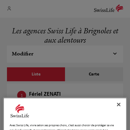
Les agences Swiss Life à Brignoles et
aux alentours
Modifier
Liste
Carte
Fériel ZENATI
1
300 Chemin du Chevalier
18.41
83470 Saint Maximin la Sainte Baume
km
Fermé aujourd'hui
Numéro
Avec Swiss Life, vivre selon ses propres choix, c’est aussi choisir de protéger sa vie