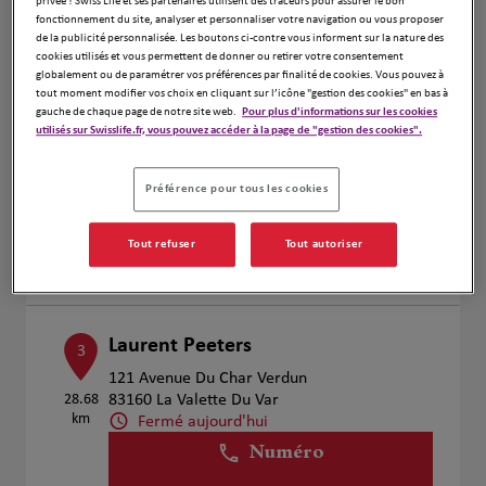
privée ! Swiss Life et ses partenaires utilisent des traceurs pour assurer le bon
Voir plus
fonctionnement du site, analyser et personnaliser votre navigation ou vous proposer
de la publicité personnalisée. Les boutons ci-contre vous informent sur la nature des
cookies utilisés et vous permettent de donner ou retirer votre consentement
globalement ou de paramétrer vos préférences par finalité de cookies. Vous pouvez à
tout moment modifier vos choix en cliquant sur l’icône "gestion des cookies" en bas à
ARRA ASSURANCES ET PATRIMOINE
2
gauche de chaque page de notre site web.
Pour plus d'informations sur les cookies
utilisés sur Swisslife.fr, vous pouvez accéder à la page de "gestion des cookies".
20 Place de l'Église
25.96
83510 Lorgues
km
Fermé aujourd'hui
Préférence pour tous les cookies
Numéro
Tout refuser
Tout autoriser
Voir plus
Laurent Peeters
3
121 Avenue Du Char Verdun
28.68
83160 La Valette Du Var
km
Fermé aujourd'hui
Numéro