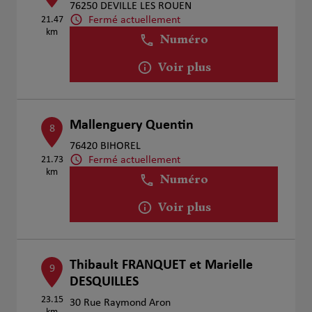
76250 DEVILLE LES ROUEN
Fermé actuellement
21.47
km
Numéro
Voir plus
Mallenguery Quentin
8
76420 BIHOREL
Fermé actuellement
21.73
km
Numéro
Voir plus
Thibault FRANQUET et Marielle
9
DESQUILLES
23.15
30 Rue Raymond Aron