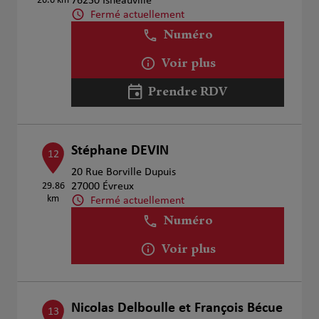
26.6 km
76230 Isneauville
Fermé actuellement
Numéro
Voir plus
Prendre RDV
Stéphane DEVIN
12
20 Rue Borville Dupuis
29.86
27000 Évreux
km
Fermé actuellement
Numéro
Voir plus
Nicolas Delboulle et François Bécue
13