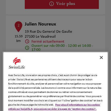
Voir plus
Julien Noureux
2
19 Rue Du General De Gaulle
15.59
27100 Le Vaudreuil
km
Fermé actuellement
Ouvert sur rdv 09:00 - 12:00 et 14:00 -
17:00
Numéro
Voir plus
Avec Swiss Life, vivre selon ses propres choix, c’est aussi choisir de protéger sa vie
privée ! Swiss Life et ses partenaires utilisent des traceurs pour assurer le bon
fonctionnement du site, analyser et personnaliser votre navigation ou vous proposer
Charlène BARZYCKI et Pénélope
3
de la publicité personnalisée. Les boutons ci-contre vous informent sur la nature des
NOUVEL
cookies utilisés et vous permettent de donner ou retirer votre consentement
globalement ou de paramétrer vos préférences par finalité de cookies. Vous pouvez à
16.72
30 Rue de la République
tout moment modifier vos choix en cliquant sur l’icône "gestion des cookies" en bas à
km
76140 le Petit Quevilly
gauche de chaque page de notre site web.
Pour plus d'informations sur les cookies
utilisés sur Swisslife.fr, vous pouvez accéder à la page de "gestion des cookies".
Fermé actuellement