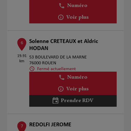
Numéro
Voir plus
Solenne CRETEAUX et Aldric
6
HODAN
19.91
53 BOULEVARD DE LA MARNE
km
76000 ROUEN
Fermé actuellement
Numéro
Voir plus
Prendre RDV
REDOLFI JEROME
7