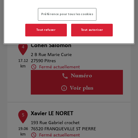
Numéro
Préférence pour tous les cookies
Voir plus
Tout refuser
Tout autoriser
Cohen Salomon
4
2 B Rue Marie Curie
17.12
27590 Pitres
km
Fermé actuellement
Numéro
Voir plus
Xavier LE NORET
5
193 Rue Gabriel crochet
19.06
76520 FRANQUEVILLE ST PIERRE
km
Fermé actuellement