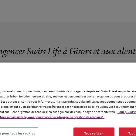
agences Swiss Life à Gisors et aux alen
, vivre selon ses propres choix, c’est aussi choisir de protéger sa vie privée ! Swiss Life et ses partenair
assurer le bon fonctionnement du site, analyser et personnaliser votre navigation ou vous proposer de
4 agences Swiss Life à Gisors
 Les boutons ci-contre vous informent sur la nature des cookies utilisés et vous permettent de donner
globalement ou de paramétrer vos préférences par finalité de cookies. Vous pouvez à tout moment 
ant sur l’icône "gestion des cookies" en bas à gauche de chaque page de notre site web.
Pour plus d'i
ilisés sur Swisslife.fr, vous pouvez accéder à la page de "gestion des cookies".
 pour tous les cookies
Tout refuser
Tout