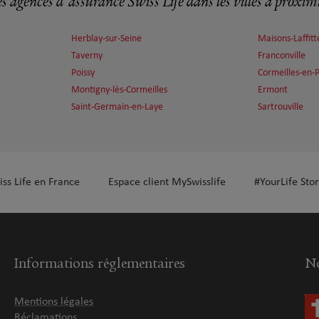
s agences d'assurance Swiss Life dans les villes à proxim
Herblay-sur-Seine
Maisons-Laffitt
Taverny
Franconville
Poissy
Cormeilles-en-P
Montigny-lès-Cormeilles
Ermont
Saint-Germain-en-Laye
Sartrouville
iss Life en France
Espace client MySwisslife
#YourLife Stor
Informations réglementaires
No
Mentions légales
Réclamations