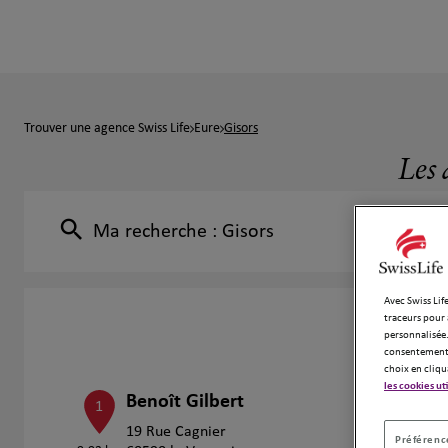
Trouver une agence Swiss Life
Eure
Gisors
Les 
Ma recherche :
Gisors
Avec Swiss Life
traceurs pour 
personnalisée.
consentement 
choix en cliqu
les cookies ut
Benoît Gilbert
1
19 Rue Cagnier
Préférence