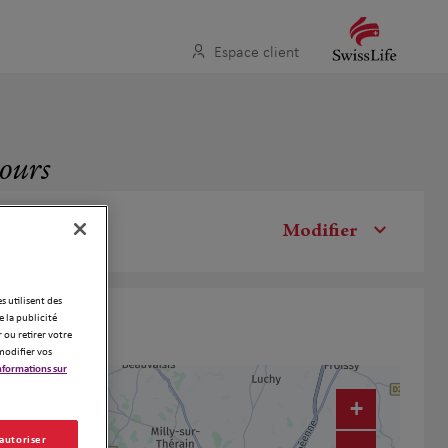
Espace client
tours
Modifier
es utilisent des
 la publicité
 ou retirer votre
modifier vos
nformations sur
+
 autoriser