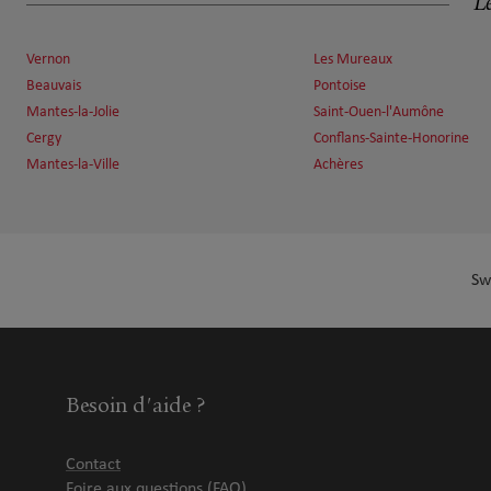
Le
Vernon
Les Mureaux
Beauvais
Pontoise
Mantes-la-Jolie
Saint-Ouen-l'Aumône
Cergy
Conflans-Sainte-Honorine
Mantes-la-Ville
Achères
Sw
Besoin d'aide ?
Contact
Foire aux questions (FAQ)