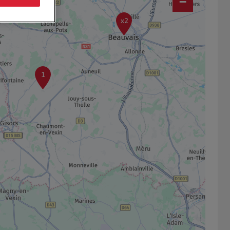
−
x2
1