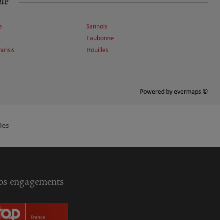
ité
e
Sannois
Eaubonne
arisis
Houilles
Powered by
evermaps ©
ies
s engagements