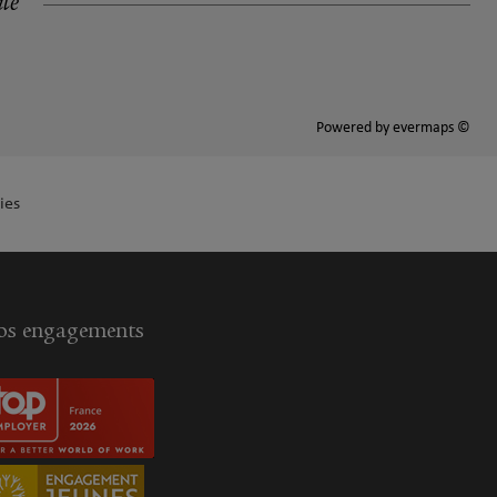
ité
Powered by
evermaps ©
ies
s engagements