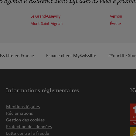
s agences d'assurance Swiss Life dans les villes à proxim
Le Grand-Quevilly
Vernon
plus
Mont-Saint-Aignan
Évreux
iss Life en France
Espace client MySwisslife
#YourLife Stor
plus
Informations réglementaires
No
Mentions légales
EL
Réclamations
Gestion des cookies
Protection des données
Lutte contre la fraude