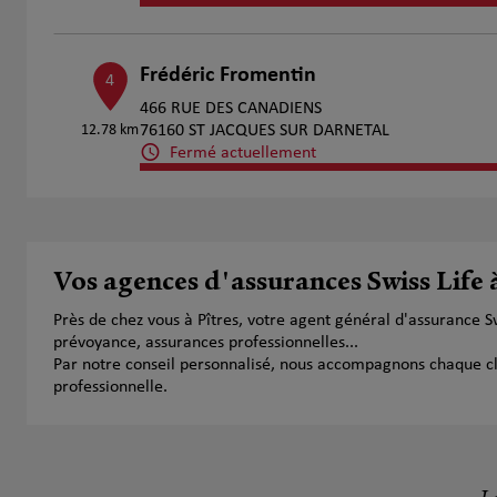
Frédéric Fromentin
4
466 RUE DES CANADIENS
12.78 km
76160 ST JACQUES SUR DARNETAL
Fermé actuellement
Numéro
Voir 
Mallenguery Quentin
Vos agences d'assurances Swiss Life 
5
76420 BIHOREL
Près de chez vous à Pîtres, votre agent général d'assurance 
Fermé actuellement
15.76 km
prévoyance, assurances professionnelles...
Numéro
Voir 
Par notre conseil personnalisé, nous accompagnons chaque clien
professionnelle.
LANGLET MICKAEL
6
18 RUE GREMONT