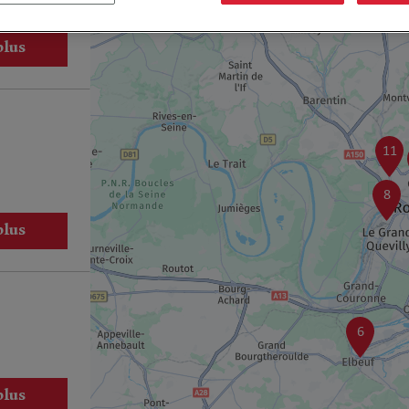
plus
11
8
plus
6
plus