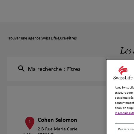
Trouver une agence Swiss Life
Eure
Pîtres
Les 
Ma recherche :
Pîtres
Avec Swiss Life
traceurs pour 
personnalisée.
consentement 
choix en cliqu
les cookies ut
Cohen Salomon
1
2 B Rue Marie Curie
Préférence