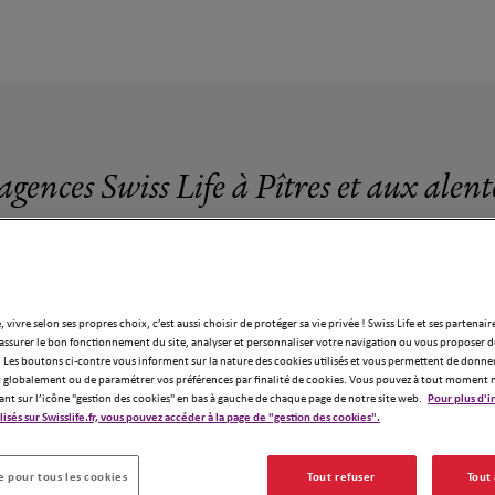
agences Swiss Life à Pîtres et aux alen
, vivre selon ses propres choix, c’est aussi choisir de protéger sa vie privée ! Swiss Life et ses partenair
assurer le bon fonctionnement du site, analyser et personnaliser votre navigation ou vous proposer de
12 agences Swiss Life à Pîtres
 Les boutons ci-contre vous informent sur la nature des cookies utilisés et vous permettent de donner
globalement ou de paramétrer vos préférences par finalité de cookies. Vous pouvez à tout moment 
ant sur l’icône "gestion des cookies" en bas à gauche de chaque page de notre site web.
Pour plus d'i
ilisés sur Swisslife.fr, vous pouvez accéder à la page de "gestion des cookies".
 pour tous les cookies
Tout refuser
Tout