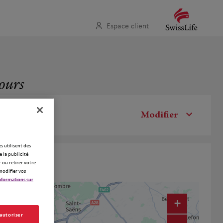
Espace client
tours
Modifier
es utilisent des
 la publicité
 ou retirer votre
modifier vos
nformations sur
+
 autoriser