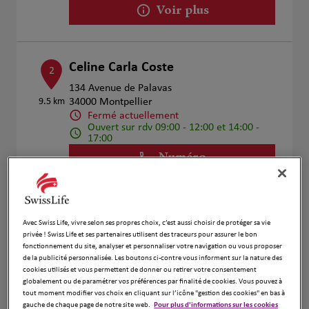
Voir plus
Celine Carla Coste
2
134 Avenue de Palavas
9.5 km
34000 Montpellier
Fermé actuellement
Ouvert sur rdv 09:00 - 12:00 et 14:00 -
17:00
Numéro
Voir plus
Avec Swiss Life, vivre selon ses propres choix, c’est aussi choisir de protéger sa vie
privée ! Swiss Life et ses partenaires utilisent des traceurs pour assurer le bon
Frederick Guiller
3
fonctionnement du site, analyser et personnaliser votre navigation ou vous proposer
de la publicité personnalisée. Les boutons ci-contre vous informent sur la nature des
10 Place Jean Jaures
cookies utilisés et vous permettent de donner ou retirer votre consentement
11.06
34110 Frontignan
globalement ou de paramétrer vos préférences par finalité de cookies. Vous pouvez à
km
Fermé actuellement
tout moment modifier vos choix en cliquant sur l’icône "gestion des cookies" en bas à
gauche de chaque page de notre site web.
Pour plus d'informations sur les cookies