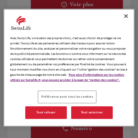
Voir plus
Densaut Mylene
2
Avec Swiss Life, vivre selon ses propres choix, c’est aussi choisir de protéger sa vie
2 rue des Saules
privée ! Swiss Life et ses partenaires utilisent des traceurs pour assurer le bon
2.72 km
67118 GEISPOLSHEIM
fonctionnement du site, analyser et personnaliser votre navigation ou vous proposer
Ouvert 09:00 - 12:00 et 13:00 - 18:00
de la publicité personnalisée. Les boutons ci-contre vous informent sur la nature des
cookies utilisés et vous permettent de donner ou retirer votre consentement
Numéro
globalement ou de paramétrer vos préférences par finalité de cookies. Vous pouvez à
tout moment modifier vos choix en cliquant sur l’icône "gestion des cookies" en bas à
Voir plus
gauche de chaque page de notre site web.
Pour plus d'informations sur les cookies
utilisés sur Swisslife.fr, vous pouvez accéder à la page de "gestion des cookies".
Préférence pour tous les cookies
RUGAMBA Pierre
3
20 Rue du Jardin
Tout refuser
Tout autoriser
5.74 km
67540 Ostwald
Ouvert 09:00 - 18:00
Numéro