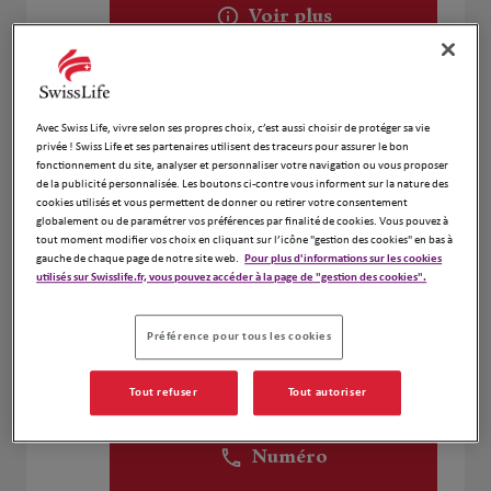
Voir plus
Alain DOSSMANN
2
Avec Swiss Life, vivre selon ses propres choix, c’est aussi choisir de protéger sa vie
18B Rue des Lilas
privée ! Swiss Life et ses partenaires utilisent des traceurs pour assurer le bon
7.29 km
67190 Mutzig
fonctionnement du site, analyser et personnaliser votre navigation ou vous proposer
Fermé aujourd'hui
de la publicité personnalisée. Les boutons ci-contre vous informent sur la nature des
cookies utilisés et vous permettent de donner ou retirer votre consentement
Numéro
globalement ou de paramétrer vos préférences par finalité de cookies. Vous pouvez à
tout moment modifier vos choix en cliquant sur l’icône "gestion des cookies" en bas à
Voir plus
gauche de chaque page de notre site web.
Pour plus d'informations sur les cookies
utilisés sur Swisslife.fr, vous pouvez accéder à la page de "gestion des cookies".
Préférence pour tous les cookies
Thomas Labanca
3
3 Rue Des Cigognes
Tout refuser
Tout autoriser
9.46 km
67960 Entzheim
Fermé aujourd'hui
Numéro