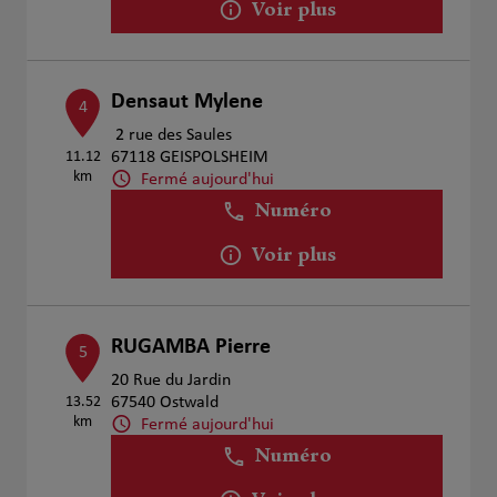
Voir plus
Densaut Mylene
4
2 rue des Saules
11.12
67118 GEISPOLSHEIM
km
Fermé aujourd'hui
Numéro
Voir plus
RUGAMBA Pierre
5
20 Rue du Jardin
13.52
67540 Ostwald
km
Fermé aujourd'hui
Numéro