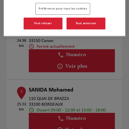
Voir plus
Préférence pour tous les cookies
Tout refuser
Tout autoriser
Ludovic Duzan
4
10 Avenue Jean Jaures
24.98
33150 Cenon
km
Fermé actuellement
Numéro
Voir plus
SANIDA Mohamed
5
110 QUAI DE BRAZZA
25.53
33100 BORDEAUX
km
Ouvert 09:00 - 12:00 et 13:00 - 18:00
Numéro