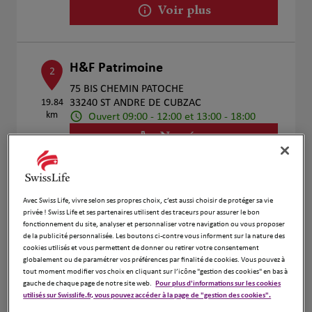
Voir plus
H&F Patrimoine
2
75 BIS CHEMIN PATOCHE
19.84
33240 ST ANDRE DE CUBZAC
km
Ouvert 09:00 - 12:00 et 13:00 - 18:00
Numéro
Voir plus
Avec Swiss Life, vivre selon ses propres choix, c’est aussi choisir de protéger sa vie
privée ! Swiss Life et ses partenaires utilisent des traceurs pour assurer le bon
TAN Jennifer
3
fonctionnement du site, analyser et personnaliser votre navigation ou vous proposer
de la publicité personnalisée. Les boutons ci-contre vous informent sur la nature des
Avenue Gérard Philipe
cookies utilisés et vous permettent de donner ou retirer votre consentement
21.81
33310 Lormont
globalement ou de paramétrer vos préférences par finalité de cookies. Vous pouvez à
km
Ouvert 09:00 - 18:00
tout moment modifier vos choix en cliquant sur l’icône "gestion des cookies" en bas à
gauche de chaque page de notre site web.
Pour plus d'informations sur les cookies
Numéro
utilisés sur Swisslife.fr, vous pouvez accéder à la page de "gestion des cookies".