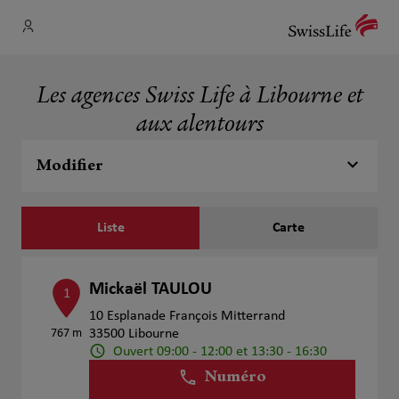
Les agences Swiss Life à Libourne et
aux alentours
Modifier
Liste
Carte
Mickaël TAULOU
1
10 Esplanade François Mitterrand
767 m
33500 Libourne
Ouvert 09:00 - 12:00 et 13:30 - 16:30
Numéro