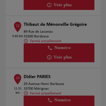
Voir plus
Thibaut de Ménonville Grégoire
12
89 Rue de Lacanau
9.85 km
33200 Bordeaux
Fermé actuellement
Numéro
Voir plus
Didier PARIES
13
29 Avenue Henri Barbusse
11.51
33700 Mérignac
km
Fermé actuellement
Numéro