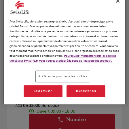
Voir plus
Avec Swiss Life, vivre selon ses propres choix, c’est aussi choisir de protéger sa vie
privée ! Swiss Life et ses partenaires utilisent des traceurs pour assurer le bon
Laurent Lavoye
4
fonctionnement du site, analyser et personnaliser votre navigation ou vous proposer
27 Rue Esprit Des Lois
de la publicité personnalisée. Les boutons ci-contre vous informent sur la nature des
cookies utilisés et vous permettent de donner ou retirer votre consentement
7.89 km
33000 Bordeaux
globalement ou de paramétrer vos préférences par finalité de cookies. Vous pouvez à
Fermé actuellement
tout moment modifier vos choix en cliquant sur l’icône "gestion des cookies" en bas à
Numéro
gauche de chaque page de notre site web.
Pour plus d'informations sur les cookies
utilisés sur Swisslife.fr, vous pouvez accéder à la page de "gestion des cookies".
Voir plus
Préférence pour tous les cookies
BANTEGNY Martin
Tout refuser
Tout autoriser
5
26 Rue du Manège
7.92 km
33000 Bordeaux
Ouvert 09:00 - 18:00
Numéro