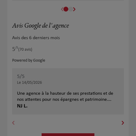
Avis Google de l'agence
Avis des 6 derniers mois
/5
5
Note de 5 sur 5
(70 avis)
Powered by Google
5
/5
5
/
Note de 5 sur 5
Le 14/05/2026
Le 
Une agence à la hauteur de ses prestations et de
Je 
nos attentes pour nos épargnes et patrimoine.
l’agenc
Merci à Nabil et Dimitri pour les conseils, la
NJ L.
acc
Val
réactivité, la disponibilité ainsi que leur sympathie.
mes
Une équipe de confiance que je recommande.
vot
rec