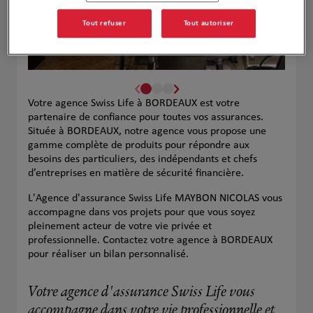
Tout refuser
Tout autoriser
Votre agence Swiss Life à BORDEAUX est votre
partenaire de confiance pour toutes vos assurances.
Située à BORDEAUX, notre agence vous propose une
gamme complète de produits pour répondre aux
besoins des particuliers, des indépendants et chefs
d’entreprises en matière de sécurité financière.
L'Agence d'assurance Swiss Life MAYBON NICOLAS vous
accompagne dans vos projets pour que vous soyez
pleinement acteur de votre vie privée et
professionnelle. Contactez votre agence à BORDEAUX
pour réaliser un bilan personnalisé.
Votre agence d'assurance Swiss Life vous
accompagne dans votre vie professionnelle et