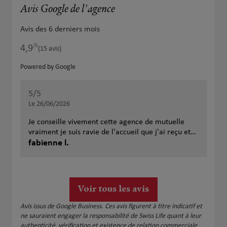
Avis Google de l'agence
Avis des 6 derniers mois
/5
4,9
Note de 4.9 sur 5
(15 avis)
Powered by Google
5
/5
Note de 5 sur 5
Le 26/06/2026
Je conseille vivement cette agence de mutuelle
vraiment je suis ravie de l'accueil que j'ai reçu et
de leur grand professionnalisme et quelle
fabienne l.
gentillesse c'est très rare de nos jours .Très
patiente et surtout à l'écoute .Et si vous souhaitez
le meilleur rapport qualité prix vous aurez les
meilleurs conseils vraiment allez y!!!
Voir tous les avis
Avis issus de Google Business. Ces avis figurent à titre indicatif et
ne sauraient engager la responsabilité de Swiss Life quant à leur
authenticité, vérification et existence de relation commerciale