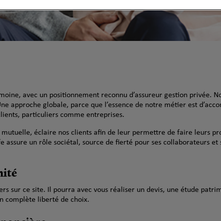
rimoine, avec un positionnement reconnu d’assureur gestion privée. N
Une approche globale, parce que l’essence de notre métier est d’acco
lients, particuliers comme entreprises.
 mutuelle, éclaire nos clients afin de leur permettre de faire leurs p
e assure un rôle sociétal, source de fierté pour ses collaborateurs et 
mité
s sur ce site. Il pourra avec vous réaliser un devis, une étude patrim
n complète liberté de choix.