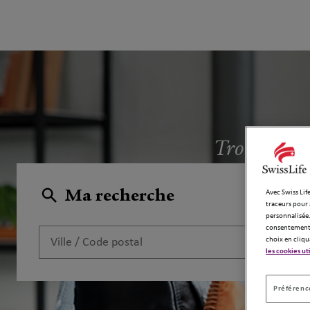
Trouvez l'a
Ma recherche
Avec Swiss Life
traceurs pour 
personnalisée.
consentement 
choix en cliqu
les cookies ut
Préférence