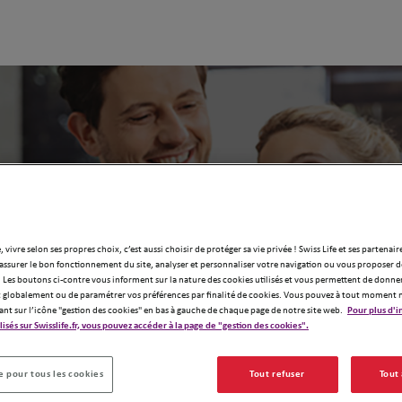
gence d'assurance Swiss Life la plus pr
, vivre selon ses propres choix, c’est aussi choisir de protéger sa vie privée ! Swiss Life et ses partenair
assurer le bon fonctionnement du site, analyser et personnaliser votre navigation ou vous proposer de
 Les boutons ci-contre vous informent sur la nature des cookies utilisés et vous permettent de donner
globalement ou de paramétrer vos préférences par finalité de cookies. Vous pouvez à tout moment 
ant sur l’icône "gestion des cookies" en bas à gauche de chaque page de notre site web.
Pour plus d'i
ilisés sur Swisslife.fr, vous pouvez accéder à la page de "gestion des cookies".
 pour tous les cookies
Tout refuser
Tout