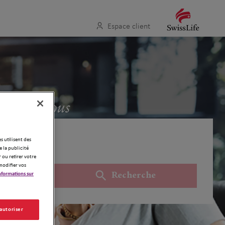
Espace client
oche de vous
es utilisent des
 la publicité
 ou retirer votre
modifier vos
nformations sur
Recherche
Utiliser ma position
 autoriser