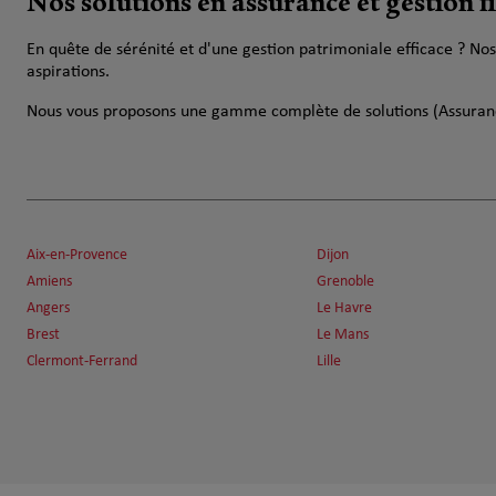
Nos solutions en assurance et gestion f
En quête de sérénité et d'une gestion patrimoniale efficace ? N
aspirations.
Nous vous proposons une gamme complète de solutions (Assuranc
Aix-en-Provence
Dijon
Amiens
Grenoble
Angers
Le Havre
Brest
Le Mans
Clermont-Ferrand
Lille