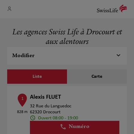
Les agences Swiss Life à Drocourt et
aux alentours
Modifier
Liste
Carte
Alexis FLUET
1
32 Rue du Languedoc
828 m
62320 Drocourt
Ouvert 08:00 - 19:00
Numéro