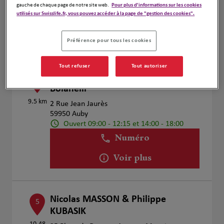
Ouvert sur rdv 08:00 - 18:00
gauche de chaque page de notre site web.
Pour plus d'informations sur les cookies
utilisés sur Swisslife.fr, vous pouvez accéder à la page de "gestion des cookies".
Numéro
Voir plus
Préférence pour tous les cookies
Tout refuser
Tout autoriser
Arnaud Lesaffre & Jonathan
4
Boïanelli
9.5 km
2 Rue Jean Jaurès
59950 Auby
Ouvert 09:00 - 12:15 et 14:00 - 18:00
Numéro
Voir plus
Nicolas MASSON & Philippe
5
KUBASIK