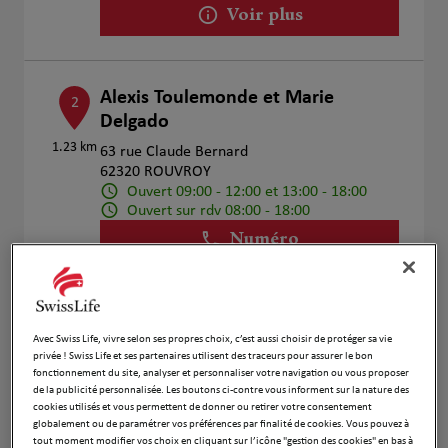
Voir plus
Alexis Toulemonde et Marie
2
Delgado
1.23 km
63 rue Claude Bernard
62320 ROUVROY
Ouvert 09:00 - 12:00 et 13:00 - 18:00
Ouvert sur rdv 08:00 - 18:00
Numéro
Voir plus
Avec Swiss Life, vivre selon ses propres choix, c’est aussi choisir de protéger sa vie
privée ! Swiss Life et ses partenaires utilisent des traceurs pour assurer le bon
BOIDIN H. & REMAUX V.
3
fonctionnement du site, analyser et personnaliser votre navigation ou vous proposer
de la publicité personnalisée. Les boutons ci-contre vous informent sur la nature des
52 Boulevard Émile Basly
cookies utilisés et vous permettent de donner ou retirer votre consentement
8.76 km
62300 Lens
globalement ou de paramétrer vos préférences par finalité de cookies. Vous pouvez à
Ouvert 09:00 - 13:00
tout moment modifier vos choix en cliquant sur l’icône "gestion des cookies" en bas à