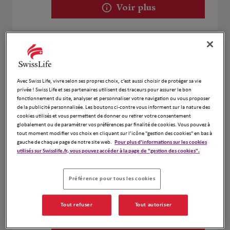
Voir plus
Densaut Mylene
2
2 rue des Saules
10.87
67118 GEISPOLSHEIM
Avec Swiss Life, vivre selon ses propres choix, c’est aussi choisir de protéger sa vie
km
Ouvert 09:00 - 12:00 et 13:00 - 18:00
privée ! Swiss Life et ses partenaires utilisent des traceurs pour assurer le bon
fonctionnement du site, analyser et personnaliser votre navigation ou vous proposer
Numéro
de la publicité personnalisée. Les boutons ci-contre vous informent sur la nature des
cookies utilisés et vous permettent de donner ou retirer votre consentement
Voir plus
globalement ou de paramétrer vos préférences par finalité de cookies. Vous pouvez à
tout moment modifier vos choix en cliquant sur l’icône "gestion des cookies" en bas à
gauche de chaque page de notre site web.
Pour plus d'informations sur les cookies
utilisés sur Swisslife.fr, vous pouvez accéder à la page de "gestion des cookies".
Thomas Labanca
3
3 Rue Des Cigognes
Préférence pour tous les cookies
14.01
67960 Entzheim
km
Ouvert 09:00 - 12:00 et 13:30 - 17:00
Tout refuser
Tout autoriser
Numéro