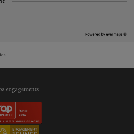
ité
Powered by
evermaps ©
ies
s engagements