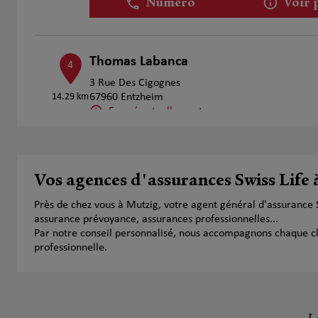
Numéro
Voir 
Thomas Labanca
4
3 Rue Des Cigognes
14.29 km
67960 Entzheim
Fermé actuellement
Numéro
Voir 
Vos agences d'assurances Swiss Life
Densaut Mylene
5
Près de chez vous à Mutzig, votre agent général d'assurance 
2 rue des Saules
assurance prévoyance, assurances professionnelles...
14.58 km
67118 GEISPOLSHEIM
Par notre conseil personnalisé, nous accompagnons chaque clien
Ouvert 09:00 - 12:00 et 13:00 - 18:00
professionnelle.
Numéro
Voir 