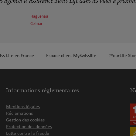
s agences d'assurance Swiss Life dans les villes à proxim
Haguenau
Colmar
plus
iss Life en France
Espace client MySwisslife
#YourLife Stor
plus
Informations réglementaires
No
Mentions légales
Réclamations
Gestion des cookies
Protection des données
Lutte contre la fraude