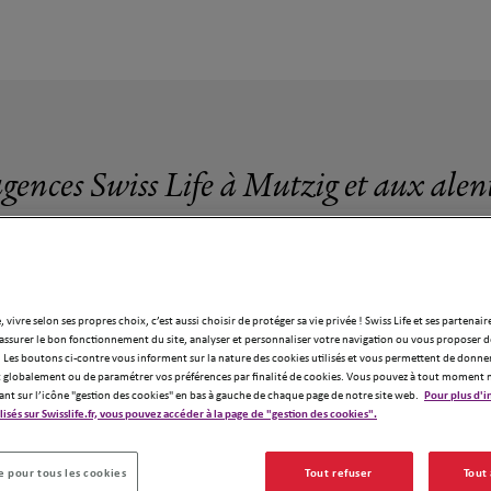
agences Swiss Life à Mutzig et aux alen
, vivre selon ses propres choix, c’est aussi choisir de protéger sa vie privée ! Swiss Life et ses partenair
assurer le bon fonctionnement du site, analyser et personnaliser votre navigation ou vous proposer de
8 agences Swiss Life à Mutzig
 Les boutons ci-contre vous informent sur la nature des cookies utilisés et vous permettent de donner
globalement ou de paramétrer vos préférences par finalité de cookies. Vous pouvez à tout moment 
ant sur l’icône "gestion des cookies" en bas à gauche de chaque page de notre site web.
Pour plus d'i
ilisés sur Swisslife.fr, vous pouvez accéder à la page de "gestion des cookies".
 pour tous les cookies
Tout refuser
Tout