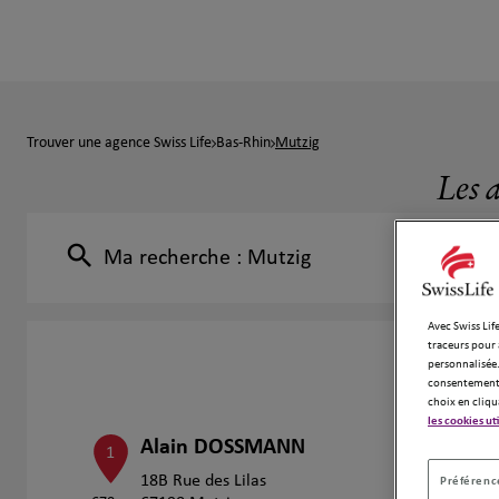
Trouver une agence Swiss Life
Bas-Rhin
Mutzig
Les 
Ma recherche :
Mutzig
Avec Swiss Life
traceurs pour 
personnalisée.
consentement 
choix en cliqu
les cookies ut
Alain DOSSMANN
1
18B Rue des Lilas
Préférence