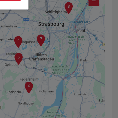
−
8
7
4
5
6