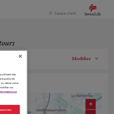
Espace client
tours
Modifier
es utilisent des
 la publicité
 ou retirer votre
modifier vos
nformations sur
+
 autoriser