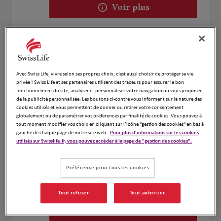
Voir plus
Alain DOSSMANN
2
18B Rue des Lilas
8.71 km
67190 Mutzig
Avec Swiss Life, vivre selon ses propres choix, c’est aussi choisir de protéger sa vie
Fermé aujourd'hui
privée ! Swiss Life et ses partenaires utilisent des traceurs pour assurer le bon
fonctionnement du site, analyser et personnaliser votre navigation ou vous proposer
Numéro
de la publicité personnalisée. Les boutons ci-contre vous informent sur la nature des
cookies utilisés et vous permettent de donner ou retirer votre consentement
Voir plus
globalement ou de paramétrer vos préférences par finalité de cookies. Vous pouvez à
tout moment modifier vos choix en cliquant sur l’icône "gestion des cookies" en bas à
gauche de chaque page de notre site web.
Pour plus d'informations sur les cookies
utilisés sur Swisslife.fr, vous pouvez accéder à la page de "gestion des cookies".
Christophe Raulin
3
Préférence pour tous les cookies
9 Rue Du Kefferberg
13.29
67120 Ergersheim
km
Fermé aujourd'hui
Tout refuser
Tout autoriser
Numéro