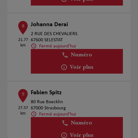
Johanna Derai
8
2 RUE DES CHEVALIERS
21.77
67600 SELESTAT
km
Fermé aujourd'hui
Numéro
Voir plus
Fabien Spitz
9
80 Rue Boecklin
27.57
67000 Strasbourg
km
Fermé aujourd'hui
Numéro
Voir plus