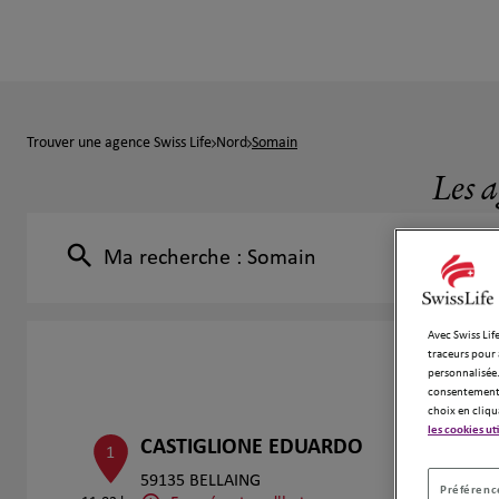
Trouver une agence Swiss Life
Nord
Somain
Les a
Ma recherche :
Somain
Avec Swiss Life
traceurs pour 
personnalisée.
consentement 
choix en cliqu
les cookies ut
CASTIGLIONE EDUARDO
1
59135 BELLAING
Préférence