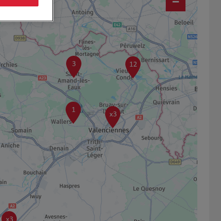
−
3
12
1
x3
x3