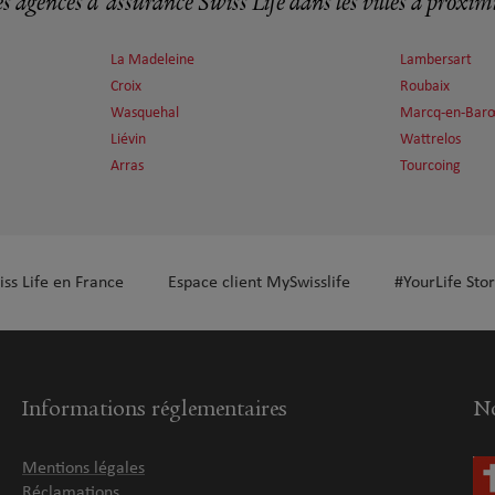
s agences d'assurance Swiss Life dans les villes à proxim
plus
La Madeleine
Lambersart
Croix
Roubaix
Wasquehal
Marcq-en-Bar
Liévin
Wattrelos
Arras
Tourcoing
plus
iss Life en France
Espace client MySwisslife
#YourLife Stor
Informations réglementaires
No
plus
Mentions légales
Réclamations