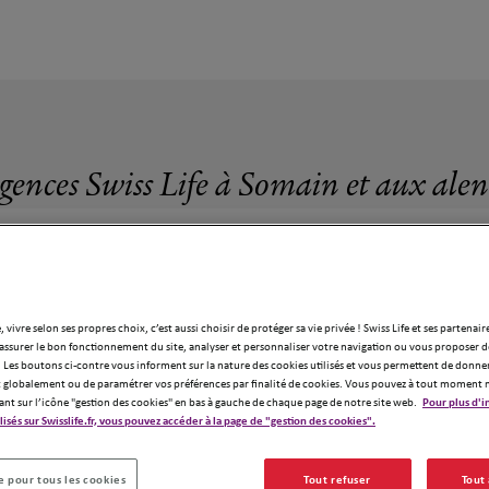
gences Swiss Life à Somain et aux ale
, vivre selon ses propres choix, c’est aussi choisir de protéger sa vie privée ! Swiss Life et ses partenair
assurer le bon fonctionnement du site, analyser et personnaliser votre navigation ou vous proposer de
17 agences Swiss Life à Somain
 Les boutons ci-contre vous informent sur la nature des cookies utilisés et vous permettent de donner
globalement ou de paramétrer vos préférences par finalité de cookies. Vous pouvez à tout moment 
ant sur l’icône "gestion des cookies" en bas à gauche de chaque page de notre site web.
Pour plus d'i
ilisés sur Swisslife.fr, vous pouvez accéder à la page de "gestion des cookies".
17
1
 pour tous les cookies
Tout refuser
Tout