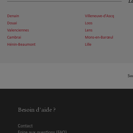
Le
Fermé aujourd'hui
Numéro
Voir 
Denain
Villeneuve-d'Ascq
Douai
Loos
Valenciennes
Lens
David Malherbe
Cambrai
Mons-en-Barœul
7
Hénin-Beaumont
Lille
16 Place De Picardie
20.2 km
59400 Cambrai
Fermé aujourd'hui
Numéro
Voir 
Sw
Michel DELVALLEE
8
12 avenue de Gaulle
20.21 km
59880 St Saulve
Besoin d'aide ?
Fermé aujourd'hui
Numéro
Voir 
Contact
Foire aux questions (FAQ)