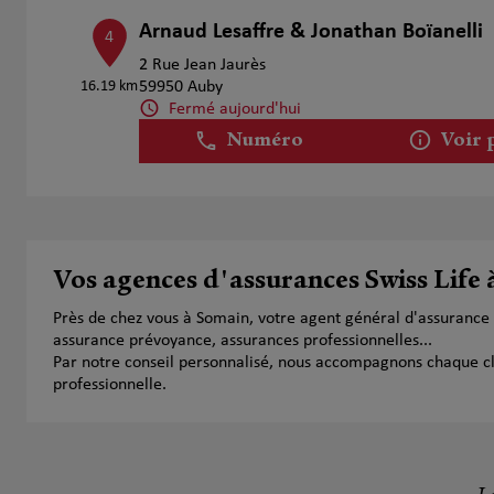
Arnaud Lesaffre & Jonathan Boïanelli
4
2 Rue Jean Jaurès
16.19 km
59950 Auby
Fermé aujourd'hui
Numéro
Voir 
Alexis Toulemonde et Marie Delgado
5
165 Rue De Famars
Vos agences d'assurances Swiss Life
17.88 km
59300 Valenciennes
Fermé aujourd'hui
Près de chez vous à Somain, votre agent général d'assurance
Numéro
Voir 
assurance prévoyance, assurances professionnelles...
Par notre conseil personnalisé, nous accompagnons chaque clien
professionnelle.
Nancy Brusselle et Stephane Thourign
6
71 Boulevard Watteau
18.39 km
59300 Valenciennes