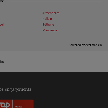
ité
Armentières
Halluin
œul
Béthune
Maubeuge
Powered by
evermaps ©
ies
s engagements