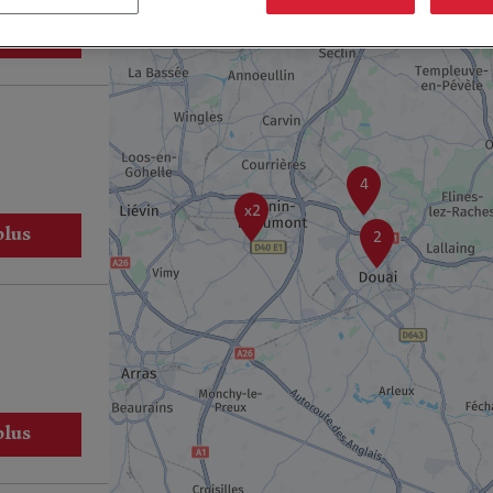
15
plus
4
x2
plus
2
plus