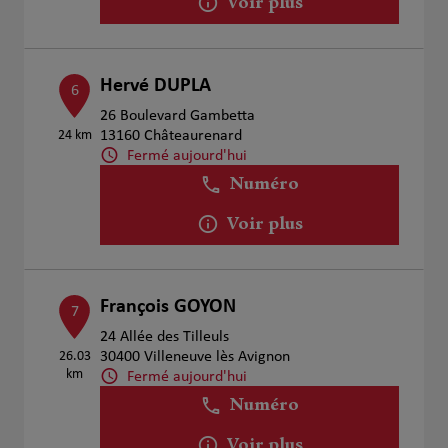
Voir plus
Hervé DUPLA
6
26 Boulevard Gambetta
24 km
13160 Châteaurenard
Fermé aujourd'hui
Numéro
Voir plus
François GOYON
7
24 Allée des Tilleuls
26.03
30400 Villeneuve lès Avignon
km
Fermé aujourd'hui
Numéro
Voir plus