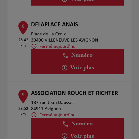
DELAPLACE ANAIS
8
Place de La Croix
26.42
30400 VILLENEUVE LES AVIGNON
km
Fermé aujourd'hui
Numéro
Voir plus
ASSOCIATION ROUCH ET RICHTER
9
187 rue Jean Dausset
28.52
84911 Avignon
km
Fermé aujourd'hui
Numéro
Voir plus