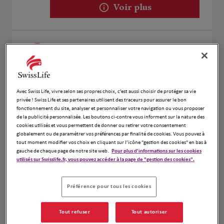
Voir plus
Nicolas AMOUROUX
2
49 rue du 4 septembre
11.79
13200 Arles
km
Fermé aujourd'hui
Avec Swiss Life, vivre selon ses propres choix, c’est aussi choisir de protéger sa vie
Numéro
privée ! Swiss Life et ses partenaires utilisent des traceurs pour assurer le bon
fonctionnement du site, analyser et personnaliser votre navigation ou vous proposer
Voir plus
de la publicité personnalisée. Les boutons ci-contre vous informent sur la nature des
cookies utilisés et vous permettent de donner ou retirer votre consentement
globalement ou de paramétrer vos préférences par finalité de cookies. Vous pouvez à
tout moment modifier vos choix en cliquant sur l’icône "gestion des cookies" en bas à
gauche de chaque page de notre site web.
Pour plus d'informations sur les cookies
NORNG Pao
utilisés sur Swisslife.fr, vous pouvez accéder à la page de "gestion des cookies".
3
11 Rue Gambetta
11.98
13200 Arles
Préférence pour tous les cookies
km
Fermé actuellement
Numéro
Tout refuser
Tout autoriser