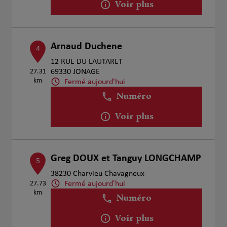
Voir plus
Arnaud Duchene
4
12 RUE DU LAUTARET
27.31
69330 JONAGE
km
Fermé aujourd'hui
Numéro
Voir plus
Greg DOUX et Tanguy LONGCHAMP
5
38230 Charvieu Chavagneux
Fermé aujourd'hui
27.73
km
Numéro
Voir plus