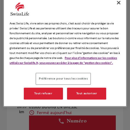
Voir plus
Avec Swiss Life, vivre selon ses propres choix, c’est aussi choisir de protéger sa vie
MAULOUBIER & BODHUIN
privée ! Swiss Life et ses partenaires utilisent des traceurs pour assurer le bon
2
fonctionnement du site, analyser et personnaliser votre navigation ou vous proposer
27 Rue des Hibiscus
de la publicité personnalisée. Les boutons ci-contre vous informent sur la nature des
24.23
38280 Villette d'Anthon
cookies utilisés et vous permettent de donner ou retirer votre consentement
km
Fermé aujourd'hui
globalement ou de paramétrer vos préférences par finalité de cookies. Vous pouvez à
tout moment modifier vos choix en cliquant sur l’icône "gestion des cookies" en bas à
Numéro
gauche de chaque page de notre site web.
Pour plus d'informations sur les cookies
utilisés sur Swisslife.fr, vous pouvez accéder à la page de "gestion des cookies".
Voir plus
Préférence pour tous les cookies
Houssin Julien
Tout refuser
Tout autoriser
3
15 AVENUE ALSACE LORRAINE
26.59
01000 BOURG EN BRESSE
km
Fermé aujourd'hui
Numéro