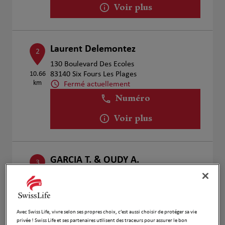
Voir plus
Laurent Delemontez
2
130 Boulevard Des Ecoles
10.66
83140 Six Fours Les Plages
km
Fermé actuellement
Numéro
Voir plus
GARCIA T. & OUDY A.
3
424 Rue de Lisbonne
11.1 km
83500 la Seyne sur Mer
Fermé actuellement
Numéro
Avec Swiss Life, vivre selon ses propres choix, c’est aussi choisir de protéger sa vie
privée ! Swiss Life et ses partenaires utilisent des traceurs pour assurer le bon