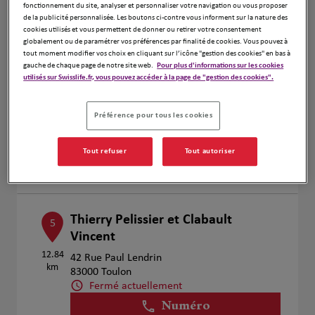
Voir plus
fonctionnement du site, analyser et personnaliser votre navigation ou vous proposer
de la publicité personnalisée. Les boutons ci-contre vous informent sur la nature des
cookies utilisés et vous permettent de donner ou retirer votre consentement
globalement ou de paramétrer vos préférences par finalité de cookies. Vous pouvez à
tout moment modifier vos choix en cliquant sur l’icône "gestion des cookies" en bas à
Isabelle Tresse
gauche de chaque page de notre site web.
Pour plus d'informations sur les cookies
4
utilisés sur Swisslife.fr, vous pouvez accéder à la page de "gestion des cookies".
1 Avenue Colbert
12.47
83000 Toulon
km
Fermé actuellement
Préférence pour tous les cookies
Numéro
Tout refuser
Tout autoriser
Voir plus
Thierry Pelissier et Clabault
5
Vincent
12.84
42 Rue Paul Lendrin
km
83000 Toulon
Fermé actuellement
Numéro