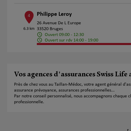
Philippe Leroy
4
26 Avenue De L Europe
6.3 km
33520 Bruges
Ouvert 09:00 - 12:30
Ouvert sur rdv 14:00 - 19:00
Numéro
Voir 
Didier PARIES
Vos agences d'assurances Swiss Life
5
29 Avenue Henri Barbusse
Près de chez vous au Taillan-Médoc, votre agent général d'a
6.93 km
33700 Mérignac
assurance prévoyance, assurances professionnelles...
Fermé actuellement
Par notre conseil personnalisé, nous accompagnons chaque clien
Numéro
Voir 
professionnelle.
Thibaut de Ménonville Grégoire
6