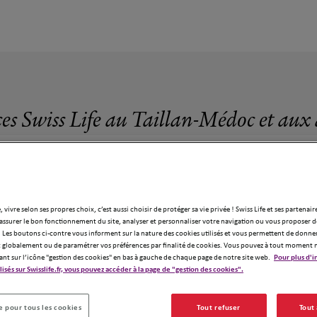
es Swiss Life au Taillan-Médoc et aux
, vivre selon ses propres choix, c’est aussi choisir de protéger sa vie privée ! Swiss Life et ses partenair
assurer le bon fonctionnement du site, analyser et personnaliser votre navigation ou vous proposer de
19 agences Swiss Life au Taillan-Médoc
 Les boutons ci-contre vous informent sur la nature des cookies utilisés et vous permettent de donner
globalement ou de paramétrer vos préférences par finalité de cookies. Vous pouvez à tout moment 
ant sur l’icône "gestion des cookies" en bas à gauche de chaque page de notre site web.
Pour plus d'i
ilisés sur Swisslife.fr, vous pouvez accéder à la page de "gestion des cookies".
 pour tous les cookies
Tout refuser
Tout