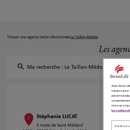
Trouver une agence Swiss Life
Gironde
Le Taillan-Médoc
Les agenc
Ma recherche :
Le Taillan-Médoc
Avec Swiss Life
traceurs pour 
personnalisée.
consentement 
choix en cliqu
les cookies ut
Stéphanie LUCAT
1
5 route de Saint Médard
Préférence