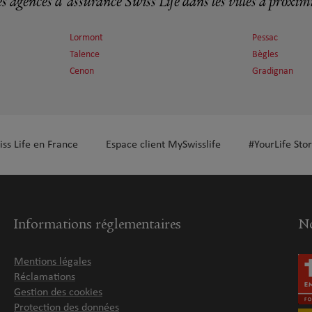
s agences d'assurance Swiss Life dans les villes à proxim
Lormont
Pessac
Talence
Bègles
plus
Cenon
Gradignan
iss Life en France
Espace client MySwisslife
#YourLife Stor
plus
Informations réglementaires
No
Mentions légales
Réclamations
Gestion des cookies
plus
Protection des données