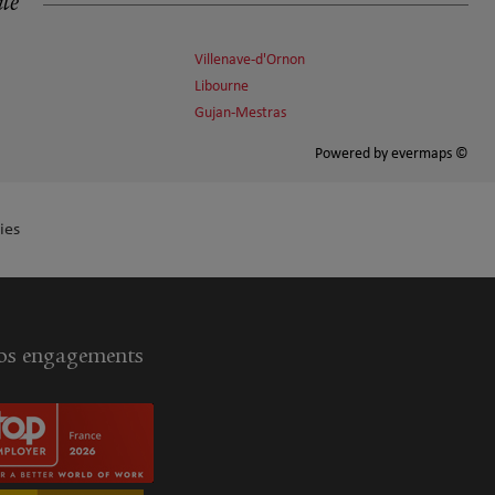
ité
Villenave-d'Ornon
Libourne
Gujan-Mestras
Powered by
evermaps ©
ies
s engagements