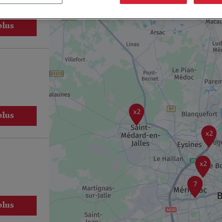
plus
x2
plus
x2
x2
7
plus