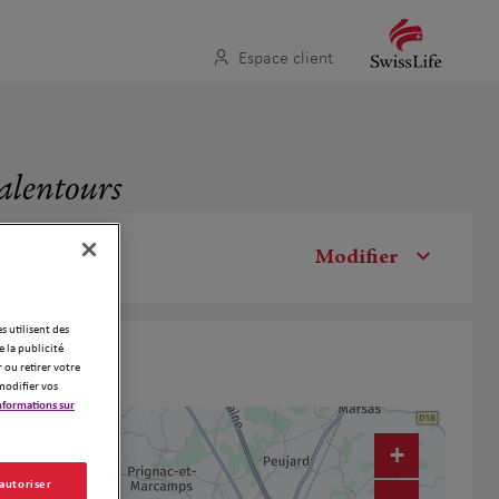
Espace client
 alentours
Modifier
es utilisent des
 la publicité
 ou retirer votre
modifier vos
nformations sur
+
 autoriser