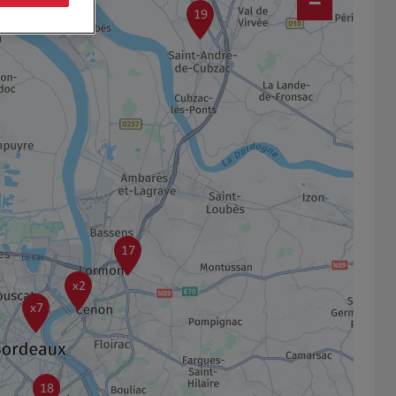
−
19
17
x2
x7
18