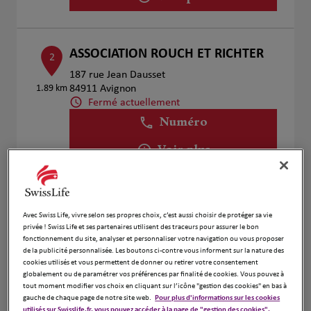
ASSOCIATION ROUCH ET RICHTER
2
187 rue Jean Dausset
1.89 km
84911 Avignon
Fermé actuellement
Numéro
Voir plus
Claire Carlier
3
Avec Swiss Life, vivre selon ses propres choix, c’est aussi choisir de protéger sa vie
privée ! Swiss Life et ses partenaires utilisent des traceurs pour assurer le bon
62 Rue Porte de Jonquerettes
fonctionnement du site, analyser et personnaliser votre navigation ou vous proposer
3.46 km
84450 Saint-Saturnin lès Avignon
de la publicité personnalisée. Les boutons ci-contre vous informent sur la nature des
Fermé actuellement
cookies utilisés et vous permettent de donner ou retirer votre consentement
globalement ou de paramétrer vos préférences par finalité de cookies. Vous pouvez à
Numéro
tout moment modifier vos choix en cliquant sur l’icône "gestion des cookies" en bas à
gauche de chaque page de notre site web.
Pour plus d'informations sur les cookies
Voir plus
utilisés sur Swisslife.fr, vous pouvez accéder à la page de "gestion des cookies".