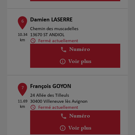
Damien LASERRE
6
Chemin des muscadelles
10.34
13670 ST ANDIOL
km
Fermé actuellement
Numéro
Voir plus
François GOYON
7
24 Allée des Tilleuls
11.69
30400 Villeneuve lès Avignon
km
Fermé actuellement
Numéro
Voir plus