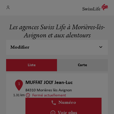
Les agences Swiss Life à Morières-lès-
Avignon et aux alentours
Modifier
Liste
Carte
MUFFAT JOLY Jean-Luc
1
84310 Morières lès Avignon
Fermé actuellement
1.31 km
Numéro
Voir plus