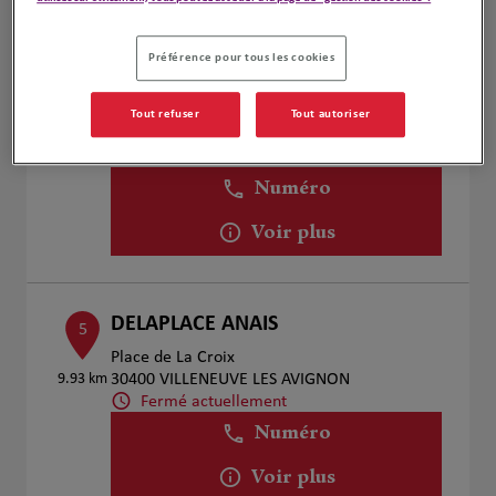
Préférence pour tous les cookies
Hervé DUPLA
4
26 Boulevard Gambetta
Tout refuser
Tout autoriser
6.64 km
13160 Châteaurenard
Fermé actuellement
Numéro
Voir plus
DELAPLACE ANAIS
5
Place de La Croix
9.93 km
30400 VILLENEUVE LES AVIGNON
Fermé actuellement
Numéro
Voir plus