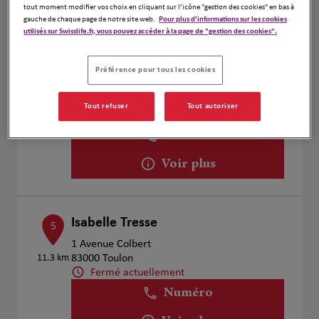
Voir plus
tout moment modifier vos choix en cliquant sur l’icône "gestion des cookies" en bas à
gauche de chaque page de notre site web.
Pour plus d'informations sur les cookies
utilisés sur Swisslife.fr, vous pouvez accéder à la page de "gestion des cookies".
Sebastien Bireche
4
Préférence pour tous les cookies
5 Boulevard Jean Jaurès
8.51 km
83500 la Seyne sur Mer
Tout refuser
Tout autoriser
Fermé actuellement
Numéro
Voir plus
Isabelle Tresse
5
1 Avenue Colbert
11.3 km
83000 Toulon
Fermé actuellement
Numéro