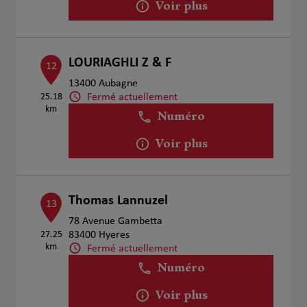
Voir plus
LOURIAGHLI Z & F
12
13400 Aubagne
Fermé actuellement
25.18
km
Numéro
Voir plus
Thomas Lannuzel
13
78 Avenue Gambetta
27.25
83400 Hyeres
km
Fermé actuellement
Numéro
Voir plus