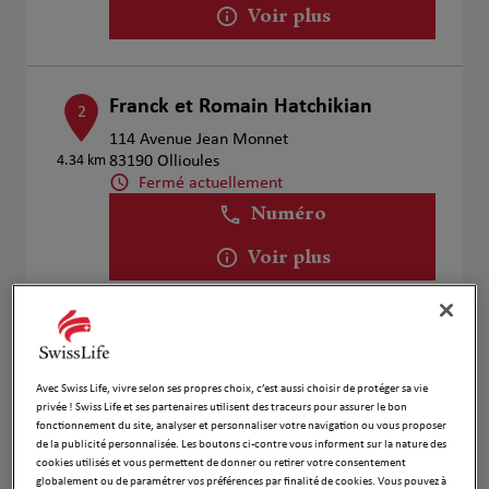
Voir plus
Franck et Romain Hatchikian
2
114 Avenue Jean Monnet
4.34 km
83190 Ollioules
Fermé actuellement
Numéro
Voir plus
GARCIA T. & OUDY A.
3
424 Rue de Lisbonne
Avec Swiss Life, vivre selon ses propres choix, c’est aussi choisir de protéger sa vie
5.88 km
83500 la Seyne sur Mer
privée ! Swiss Life et ses partenaires utilisent des traceurs pour assurer le bon
Fermé actuellement
fonctionnement du site, analyser et personnaliser votre navigation ou vous proposer
de la publicité personnalisée. Les boutons ci-contre vous informent sur la nature des
Numéro
cookies utilisés et vous permettent de donner ou retirer votre consentement
globalement ou de paramétrer vos préférences par finalité de cookies. Vous pouvez à