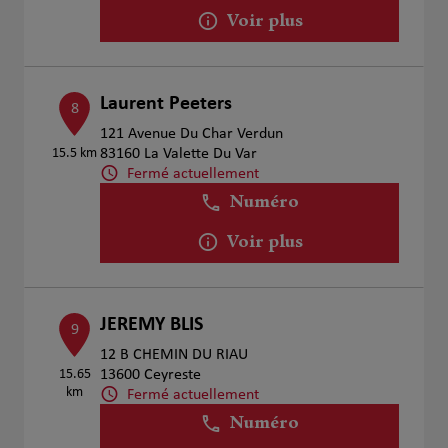
Voir plus
Laurent Peeters
8
121 Avenue Du Char Verdun
15.5 km
83160 La Valette Du Var
Fermé actuellement
Numéro
Voir plus
JEREMY BLIS
9
12 B CHEMIN DU RIAU
15.65
13600 Ceyreste
km
Fermé actuellement
Numéro