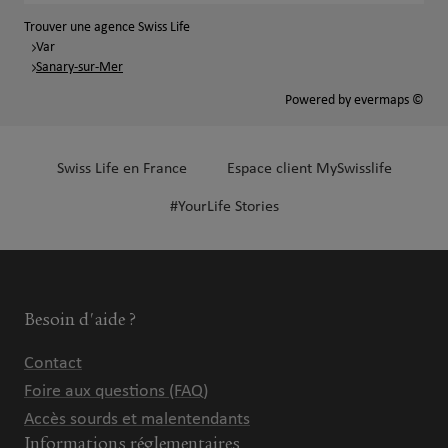
Trouver une agence Swiss Life
Var
Sanary-sur-Mer
Powered by
evermaps ©
Swiss Life en France
Espace client MySwisslife
#YourLife Stories
Besoin d'aide ?
Contact
Foire aux questions (FAQ)
Accès sourds et malentendants
Informations réglementaires