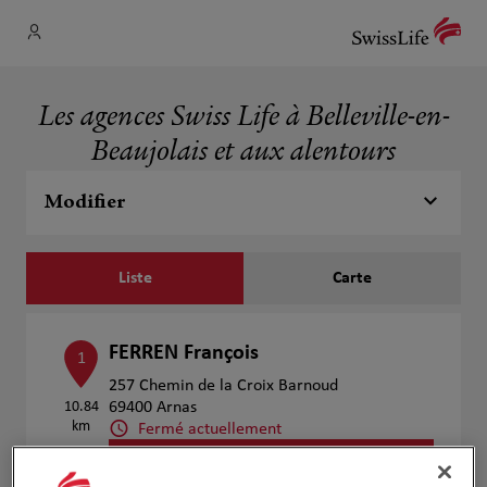
Les agences Swiss Life à Belleville-en-
Beaujolais et aux alentours
Modifier
Liste
Carte
FERREN François
1
257 Chemin de la Croix Barnoud
10.84
69400 Arnas
km
Fermé actuellement
Numéro