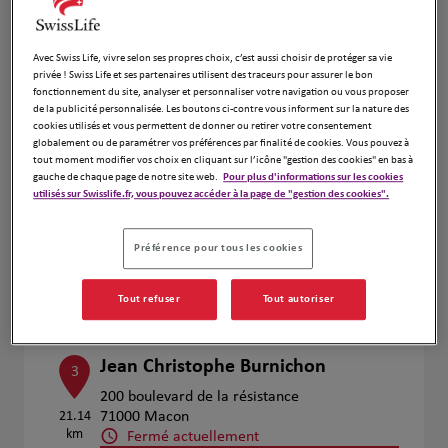
Voir plus
Avec Swiss Life, vivre selon ses propres choix, c’est aussi choisir de protéger sa vie
privée ! Swiss Life et ses partenaires utilisent des traceurs pour assurer le bon
fonctionnement du site, analyser et personnaliser votre navigation ou vous proposer
Fabrice CARRON-FOURT &
2
de la publicité personnalisée. Les boutons ci-contre vous informent sur la nature des
Stéphane VINCENT & Thibaut
cookies utilisés et vous permettent de donner ou retirer votre consentement
GUILLON
globalement ou de paramétrer vos préférences par finalité de cookies. Vous pouvez à
15 km
tout moment modifier vos choix en cliquant sur l’icône "gestion des cookies" en bas à
596 C Boulevard Albert Camus
gauche de chaque page de notre site web.
Pour plus d'informations sur les cookies
utilisés sur Swisslife.fr, vous pouvez accéder à la page de "gestion des cookies".
69400 Villefranche Sur Saone
Fermé actuellement
Numéro
Préférence pour tous les cookies
Voir plus
Tout refuser
Tout autoriser
Jean Christophe Burnichon
3
200 boulevard de la résistance
21.14
71000 Macon
km
Fermé actuellement