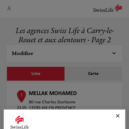
Les agences Swiss Life à Carry-le-
Rouet et aux alentours - Page 2
Modifier
Liste
Carte
MELLAK MOHAMED
1
80 rue Charles Duchesne
23.59
13290 AIX EN PROVENCE
km
Ouvert 09:00 - 12:00 et 13:00 - 18:00
Numéro