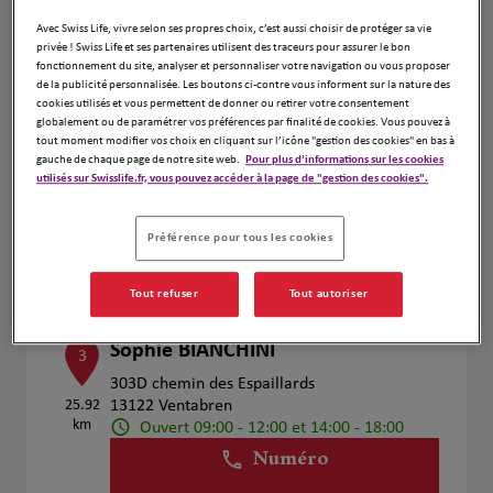
Voir plus
Avec Swiss Life, vivre selon ses propres choix, c’est aussi choisir de protéger sa vie
privée ! Swiss Life et ses partenaires utilisent des traceurs pour assurer le bon
fonctionnement du site, analyser et personnaliser votre navigation ou vous proposer
de la publicité personnalisée. Les boutons ci-contre vous informent sur la nature des
Sabine GAUDRY
cookies utilisés et vous permettent de donner ou retirer votre consentement
2
globalement ou de paramétrer vos préférences par finalité de cookies. Vous pouvez à
30 impasse du Grilladou
tout moment modifier vos choix en cliquant sur l’icône "gestion des cookies" en bas à
gauche de chaque page de notre site web.
Pour plus d'informations sur les cookies
23.7 km
13320 Bouc Bel Air
utilisés sur Swisslife.fr, vous pouvez accéder à la page de "gestion des cookies".
Fermé actuellement
Numéro
Préférence pour tous les cookies
Voir plus
Tout refuser
Tout autoriser
Sophie BIANCHINI
3
303D chemin des Espaillards
25.92
13122 Ventabren
km
Ouvert 09:00 - 12:00 et 14:00 - 18:00
Numéro