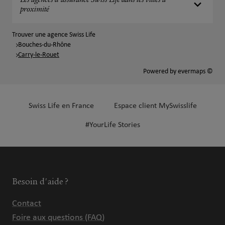
Les agences d'assurance Swiss Life dans les villes à
proximité
Trouver une agence Swiss Life
Bouches-du-Rhône
Carry-le-Rouet
Powered by
evermaps ©
Swiss Life en France
Espace client MySwisslife
#YourLife Stories
Besoin d'aide ?
Contact
Foire aux questions (FAQ)