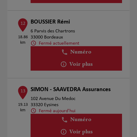
BOUSSIER Rémi
12
6 Parvis des Chartrons
18.86
33000 Bordeaux
km
Fermé actuellement
Numéro
Voir plus
SIMON - SAAVEDRA Assurances
13
102 Avenue Du Medoc
19.13
33320 Eysines
km
Fermé aujourd'hui
Numéro
Voir plus