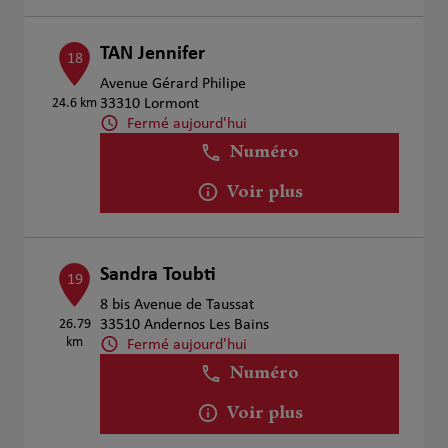
TAN Jennifer
18
Avenue Gérard Philipe
24.6 km
33310 Lormont
Fermé aujourd'hui
Numéro
Voir plus
Sandra Toubti
19
8 bis Avenue de Taussat
26.79
33510 Andernos Les Bains
km
Fermé aujourd'hui
Numéro
Voir plus