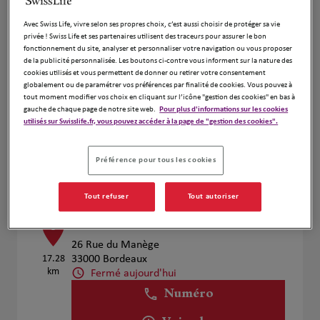
Voir plus
Avec Swiss Life, vivre selon ses propres choix, c’est aussi choisir de protéger sa vie
privée ! Swiss Life et ses partenaires utilisent des traceurs pour assurer le bon
fonctionnement du site, analyser et personnaliser votre navigation ou vous proposer
de la publicité personnalisée. Les boutons ci-contre vous informent sur la nature des
Thibaut de Ménonville Grégoire
4
cookies utilisés et vous permettent de donner ou retirer votre consentement
globalement ou de paramétrer vos préférences par finalité de cookies. Vous pouvez à
89 Rue de Lacanau
tout moment modifier vos choix en cliquant sur l’icône "gestion des cookies" en bas à
16.29
33200 Bordeaux
gauche de chaque page de notre site web.
Pour plus d'informations sur les cookies
km
Fermé aujourd'hui
utilisés sur Swisslife.fr, vous pouvez accéder à la page de "gestion des cookies".
Numéro
Préférence pour tous les cookies
Voir plus
Tout refuser
Tout autoriser
BANTEGNY Martin
5
26 Rue du Manège
17.28
33000 Bordeaux
km
Fermé aujourd'hui
Numéro