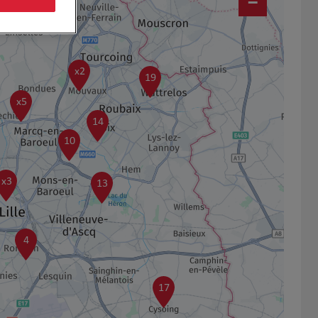
−
x2
19
x5
14
10
x3
13
4
17