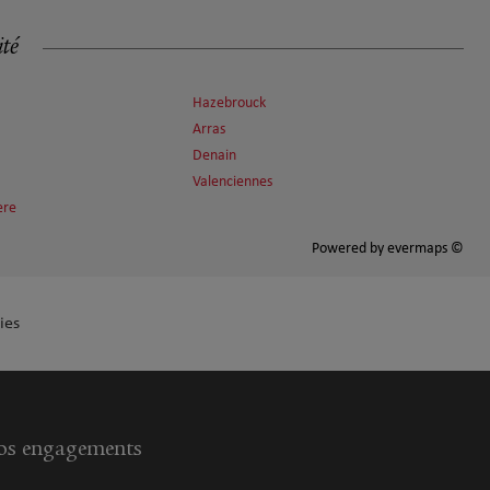
ité
Hazebrouck
Arras
Denain
Valenciennes
ère
Powered by
evermaps ©
ies
s engagements