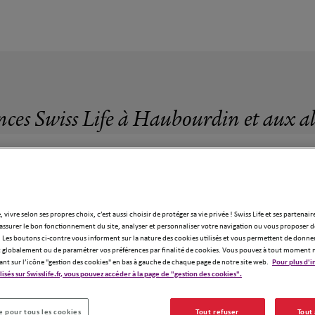
nces Swiss Life à Haubourdin et aux a
, vivre selon ses propres choix, c’est aussi choisir de protéger sa vie privée ! Swiss Life et ses partenair
28 agences Swiss Life à Haubourdin
assurer le bon fonctionnement du site, analyser et personnaliser votre navigation ou vous proposer de
 Les boutons ci-contre vous informent sur la nature des cookies utilisés et vous permettent de donner
globalement ou de paramétrer vos préférences par finalité de cookies. Vous pouvez à tout moment 
ant sur l’icône "gestion des cookies" en bas à gauche de chaque page de notre site web.
Pour plus d'i
ilisés sur Swisslife.fr, vous pouvez accéder à la page de "gestion des cookies".
18
 pour tous les cookies
Tout refuser
Tout