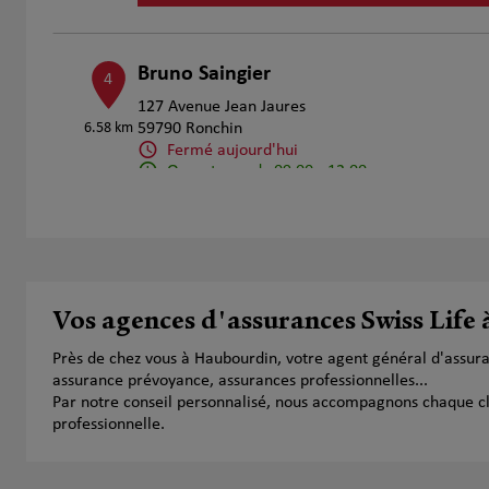
Bruno Saingier
4
127 Avenue Jean Jaures
6.58 km
59790 Ronchin
Fermé aujourd'hui
Ouvert sur rdv 09:00 - 12:00
Numéro
Voir 
Cabinet Kleas (uniquement sur rendez
5
Vos agences d'assurances Swiss Life
1 Rue du Palais de Justice
6.92 km
59009 Lille
Près de chez vous à Haubourdin, votre agent général d'assur
Fermé aujourd'hui
assurance prévoyance, assurances professionnelles...
Numéro
Voir 
Par notre conseil personnalisé, nous accompagnons chaque clien
professionnelle.