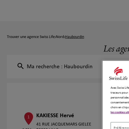
Trouver une agence Swiss Life
Nord
Haubourdin
Les age
Ma recherche :
Haubourdin
Avec Swiss Life
traceurs pour 
personnalisée.
consentement 
choix en cliqu
les cookies ut
KAKIESSE Hervé
1
41 RUE JACQUEMARS GIELEE
Préférence