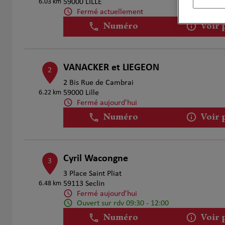
6.03 km
59000 LILLE
Fermé actuellement
Numéro
Voir 
VANACKER et LIEGEON
2
2 Bis Rue de Cambrai
6.22 km
59000 Lille
Fermé aujourd'hui
Numéro
Voir 
Cyril Wacongne
3
3 Place Saint Pliat
6.48 km
59113 Seclin
Fermé aujourd'hui
Ouvert sur rdv 09:30 - 12:00
Numéro
Voir 