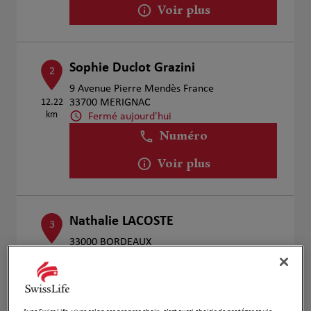
Voir plus
Sophie Duclot Grazini
2
9 Avenue Pierre Mendès France
12.22
33700 MERIGNAC
km
Fermé aujourd'hui
Numéro
Voir plus
Nathalie LACOSTE
3
33000 BORDEAUX
Fermé aujourd'hui
12.81
km
Numéro
Voir plus