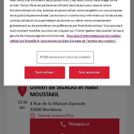
Avec Swiss Life, vivre selon ses propres choix, c’est aussi choisir de protéger sa vie
privée ! Swiss Life et ses partenaires utilisent des traceurs pour assurer le bon
fonctionnement du site, analyser et personnaliser votre navigation ou vous proposer
de la publicité personnalisée. Les boutons ci-contre vous informent sur la nature des
BANTEGNY Martin
cookies utilisés et vous permettent de donner ou retirer votre consentement
4
globalement ou de paramétrer vos préférences par finalité de cookies. Vous pouvez à
26 Rue du Manège
tout moment modifier vos choix en cliquant sur l’icône "gestion des cookies" en bas à
13.27
33000 Bordeaux
gauche de chaque page de notre site web.
Pour plus d'informations sur les cookies
utilisés sur Swisslife.fr, vous pouvez accéder à la page de "gestion des cookies".
km
Fermé aujourd'hui
Numéro
Préférence pour tous les cookies
Voir plus
Tout refuser
Tout autoriser
Dimitri de SIGALAS et Nabil
5
MOUSTAKIL
13.58
4 Rue de la Maison Daurade
km
33000 Bordeaux
Fermé aujourd'hui
Numéro