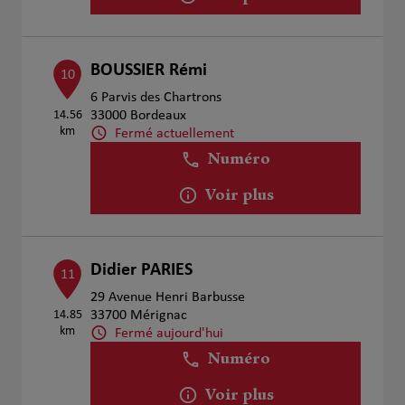
BOUSSIER Rémi
10
6 Parvis des Chartrons
14.56
33000 Bordeaux
km
Fermé actuellement
Numéro
Voir plus
Didier PARIES
11
29 Avenue Henri Barbusse
14.85
33700 Mérignac
km
Fermé aujourd'hui
Numéro
Voir plus