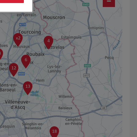
−
x2
4
3
6
12
13
18