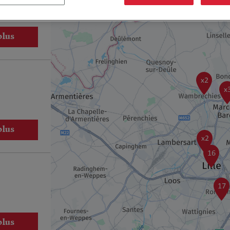
plus
x2
x
plus
x2
16
17
plus