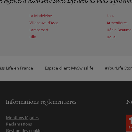
s agences d'assurance Swiss Life dans les villes à proxim
La Madeleine
Loos
Villeneuve-d'Ascq
Armentières
plus
Lambersart
Hénin-Beaumo
Lille
Douai
iss Life en France
Espace client MySwisslife
#YourLife Stor
plus
Informations réglementaires
No
Mentions légales
Réclamations
plus
Gestion des cookies