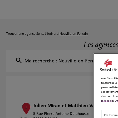
Trouver une agence Swiss Life
Nord
Neuville-en-Ferrain
Les agences
Ma recherche :
Neuville-en-Ferrain
Avec Swiss Life
traceurs pour 
personnalisée.
consentement 
choix en cliqu
les cookies ut
Julien Miran et Matthieu Vallart
1
5 Rue Pierre Antoine Delahousse
Préférence