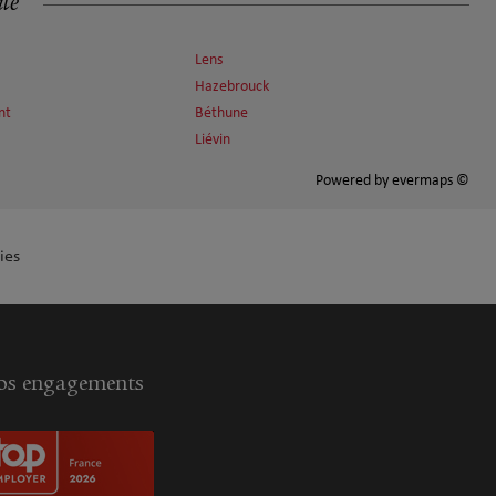
ité
Lens
Hazebrouck
nt
Béthune
Liévin
Powered by
evermaps ©
ies
s engagements