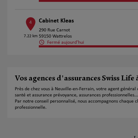
Cabinet Kleas
4
290 Rue Carnot
7.22 km
59150 Wattrelos
Fermé aujourd'hui
Numéro
Voir 
Nicolas PARENT
Vos agences d'assurances Swiss Life 
5
19 Allée des Charmes
Près de chez vous à Neuville-en-Ferrain, votre agent général
9.57 km
59700 Marcq en Baroeul
santé et assurance prévoyance, assurances professionnelles...
Fermé aujourd'hui
Par notre conseil personnalisé, nous accompagnons chaque clien
Numéro
Voir 
professionnelle.
Julien Deffrennes
6