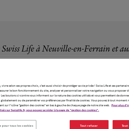
 Swiss Life à Neuville-en-Ferrain et a
, vivre selon ses propres choix, c’est aussi choisir de protéger sa vie privée ! Swiss Life et ses partenair
assurer le bon fonctionnement du site, analyser et personnaliser votre navigation ou vous proposer de
19 agences Swiss Life à Neuville-en-Ferrai
 Les boutons ci-contre vous informent sur la nature des cookies utilisés et vous permettent de donner
globalement ou de paramétrer vos préférences par finalité de cookies. Vous pouvez à tout moment 
ant sur l’icône "gestion des cookies" en bas à gauche de chaque page de notre site web.
Pour plus d'i
ilisés sur Swisslife.fr, vous pouvez accéder à la page de "gestion des cookies".
11
 pour tous les cookies
Tout refuser
Tout