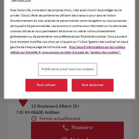
Voir plus
Avec Swiss Life, vivre selon ses propres choix, c’est aussi choisir de protéger sa vie
privée ! Swiss Life et ses partenaires utilisent des traceurs pour assurer le bon
fonctionnement du site, analyser et personnaliser votre navigation ou vous proposer
de la publicité personnalisée. Les boutons ci-contre vous informent sur la nature des
Léa MARIA
4
cookies utilisés et vous permettent de donner ou retirer votre consentement
globalement ou de paramétrer vos préférences par finalité de cookies. Vous pouvez à
4 AVENUE ARISTIDE BRIAND
tout moment modifier vos choix en cliquant sur l’icône "gestion des cookies" en bas à
7.57 km
06600 ANTIBES
gauche de chaque page de notre site web.
Pour plus d'informations sur les cookies
Fermé actuellement
utilisés sur Swisslife.fr, vous pouvez accéder à la page de "gestion des cookies".
Numéro
Préférence pour tous les cookies
Voir plus
Tout refuser
Tout autoriser
CROTAL J.C & BALISSAT T.
5
13 Boulevard Albert 1Er
7.81 km
06600 Antibes
Fermé actuellement
Numéro