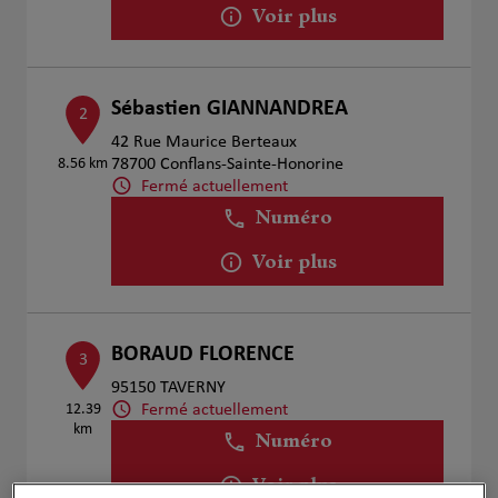
Voir plus
Sébastien GIANNANDREA
2
42 Rue Maurice Berteaux
8.56 km
78700 Conflans-Sainte-Honorine
Fermé actuellement
Numéro
Voir plus
BORAUD FLORENCE
3
95150 TAVERNY
Fermé actuellement
12.39
km
Numéro
Voir plus