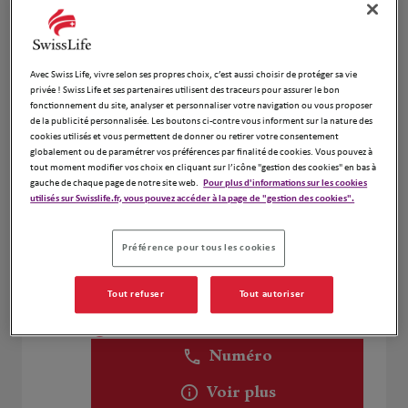
David Esteve
4
Avec Swiss Life, vivre selon ses propres choix, c’est aussi choisir de protéger sa vie
privée ! Swiss Life et ses partenaires utilisent des traceurs pour assurer le bon
11 TER RUE BERGERET
fonctionnement du site, analyser et personnaliser votre navigation ou vous proposer
12.57
95290 L'ISLE ADAM
de la publicité personnalisée. Les boutons ci-contre vous informent sur la nature des
km
Fermé actuellement
cookies utilisés et vous permettent de donner ou retirer votre consentement
globalement ou de paramétrer vos préférences par finalité de cookies. Vous pouvez à
Numéro
tout moment modifier vos choix en cliquant sur l’icône "gestion des cookies" en bas à
gauche de chaque page de notre site web.
Pour plus d'informations sur les cookies
Voir plus
utilisés sur Swisslife.fr, vous pouvez accéder à la page de "gestion des cookies".
Préférence pour tous les cookies
Laure FLAGEL
5
21 RUE CARNOT
Tout refuser
Tout autoriser
13.87
78130 LES MUREAUX
km
Fermé actuellement
Numéro
Voir plus