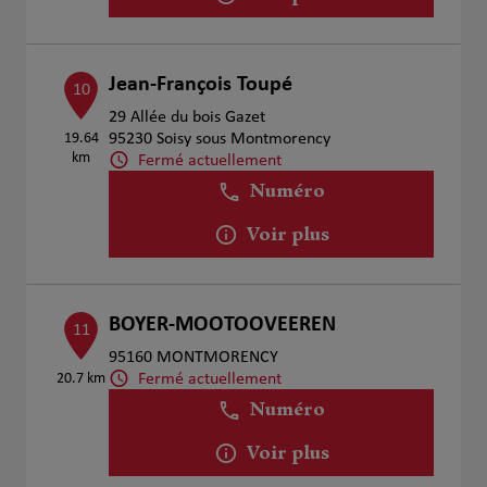
Jean-François Toupé
10
29 Allée du bois Gazet
19.64
95230 Soisy sous Montmorency
km
Fermé actuellement
Numéro
Voir plus
BOYER-MOOTOOVEEREN
11
95160 MONTMORENCY
Fermé actuellement
20.7 km
Numéro
Voir plus