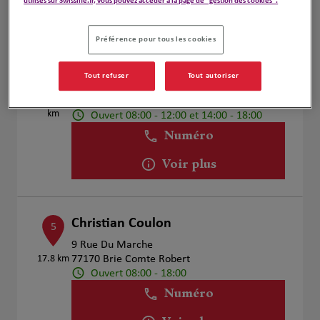
utilisés sur Swisslife.fr, vous pouvez accéder à la page de "gestion des cookies".
Voir plus
Préférence pour tous les cookies
Evelyne Robic
4
Tout refuser
Tout autoriser
63 AVENUE DE LA COMMUNE DE PARIS
17.64
91220 Bretigny Sur Orge
km
Ouvert 08:00 - 12:00 et 14:00 - 18:00
Numéro
Voir plus
Christian Coulon
5
9 Rue Du Marche
17.8 km
77170 Brie Comte Robert
Ouvert 08:00 - 18:00
Numéro