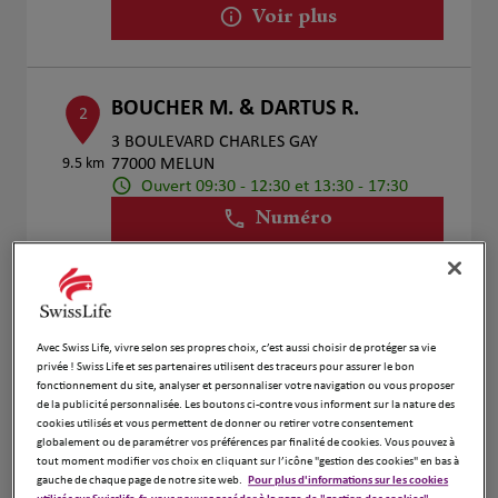
Voir plus
BOUCHER M. & DARTUS R.
2
3 BOULEVARD CHARLES GAY
9.5 km
77000 MELUN
Ouvert 09:30 - 12:30 et 13:30 - 17:30
Numéro
Voir plus
Avec Swiss Life, vivre selon ses propres choix, c’est aussi choisir de protéger sa vie
Assurances Laurent Guillet
3
privée ! Swiss Life et ses partenaires utilisent des traceurs pour assurer le bon
fonctionnement du site, analyser et personnaliser votre navigation ou vous proposer
5Bis Avenue De Quincy
de la publicité personnalisée. Les boutons ci-contre vous informent sur la nature des
13.96
77380 Combs La Ville
cookies utilisés et vous permettent de donner ou retirer votre consentement
km
Ouvert 09:00 - 12:00 et 13:00 - 18:00
globalement ou de paramétrer vos préférences par finalité de cookies. Vous pouvez à
tout moment modifier vos choix en cliquant sur l’icône "gestion des cookies" en bas à
Numéro
gauche de chaque page de notre site web.
Pour plus d'informations sur les cookies