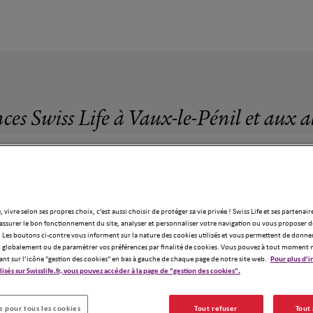
ces Swiss Life à Vaux-le-Pénil et aux 
, vivre selon ses propres choix, c’est aussi choisir de protéger sa vie privée ! Swiss Life et ses partenair
assurer le bon fonctionnement du site, analyser et personnaliser votre navigation ou vous proposer de
6 agences Swiss Life à Vaux-le-Pénil
 Les boutons ci-contre vous informent sur la nature des cookies utilisés et vous permettent de donner
globalement ou de paramétrer vos préférences par finalité de cookies. Vous pouvez à tout moment 
ant sur l’icône "gestion des cookies" en bas à gauche de chaque page de notre site web.
Pour plus d'i
ilisés sur Swisslife.fr, vous pouvez accéder à la page de "gestion des cookies".
 pour tous les cookies
Tout refuser
Tout