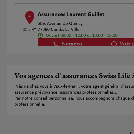
Assurances Laurent Guillet
4
5Bis Avenue De Quincy
19.3 km
77380 Combs La Ville
Ouvert 09:00 - 12:00 et 13:00 - 18:00
Numéro
Voir 
Christian Coulon
5
Vos agences d'assurances Swiss Life 
9 Rue Du Marche
19.78 km
77170 Brie Comte Robert
Près de chez vous à Vaux-le-Pénil, votre agent général d'ass
Ouvert 08:00 - 18:00
assurance prévoyance, assurances professionnelles...
Numéro
Voir 
Par notre conseil personnalisé, nous accompagnons chaque clien
professionnelle.
Fabrice BOULAY
6
13 Rue de Juvisy