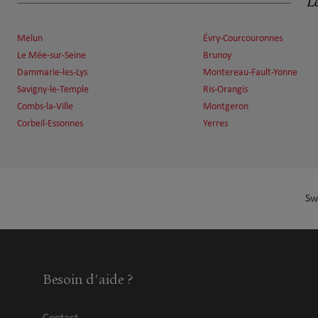
Le
29.91 km
91200 Athis Mons
Ouvert 09:00 - 12:00 et 13:00 - 18:00
Melun
Évry-Courcouronnes
Numéro
Voir 
Le Mée-sur-Seine
Brunoy
Dammarie-les-Lys
Montereau-Fault-Yonne
Savigny-le-Temple
Ris-Orangis
Combs-la-Ville
Montgeron
Corbeil-Essonnes
Yerres
Sw
Besoin d'aide ?