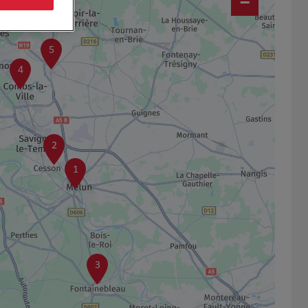
−
5
4
2
1
3