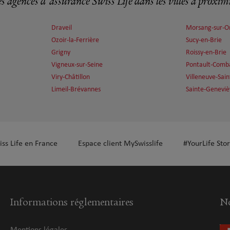
s agences d'assurance Swiss Life dans les villes à proxim
Draveil
Morsang-sur-O
plus
Ozoir-la-Ferrière
Sucy-en-Brie
Grigny
Roissy-en-Brie
Vigneux-sur-Seine
Pontault-Comb
Viry-Châtillon
Villeneuve-Sai
Limeil-Brévannes
Sainte-Geneviè
iss Life en France
Espace client MySwisslife
#YourLife Stor
Informations réglementaires
No