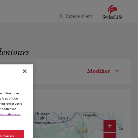
Espace client
alentours
Modifier
es utilisent des
 la publicité
 ou retirer votre
modifier vos
nformations sur
+
 autoriser