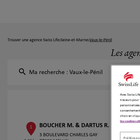
Trouver une agence Swiss Life
Seine-et-Marne
Vaux-le-Pénil
Les agen
Ma recherche :
Vaux-le-Pénil
Avec Swiss Life
traceurs pour 
personnalisée.
consentement 
choix en cliqu
les cookies ut
BOUCHER M. & DARTUS R.
1
3 BOULEVARD CHARLES GAY
Préférence