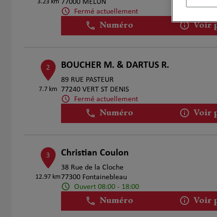
3.23 km
77000 MELUN
Fermé actuellement
Numéro
Voir 
BOUCHER M. & DARTUS R.
2
89 RUE PASTEUR
7.7 km
77240 VERT ST DENIS
Fermé actuellement
Numéro
Voir 
Christian Coulon
3
38 Rue de la Cloche
12.97 km
77300 Fontainebleau
Ouvert 08:00 - 18:00
Numéro
Voir 