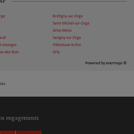
ité
rge
Brétigny-sur-Orge
Saint-Michel-sur-Orge
Athis-Mons
ault
Savigny-sur-Orge
nt-Georges
Villeneuve-le-Roi
ve-des-Bois
Orly
Powered by
evermaps ©
ies
s engagements