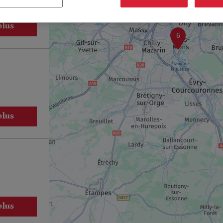
plus
6
plus
plus